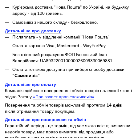
Кур'єрська доставка "Нова Пошта" по Україні, на будь-яку
адресу - від 100 гривень.
Самовивіз з нашого складу - безкоштовно.
Детальніше про доставку
Післяплата - у відділенні компанії "Нова Пошта".
Оплата карткою Visa, Mastercard - WayForPay
Безготівковий розрахунок ФОП Блонський Іван
Валерійович: UA893220010000026009330069881
Оплата готівкою доступна при виборі способу доставки
"Самовивіз"
Детальніше про оплату
Компанія здійснює повернення і обмін товарів належної якості
згідно Закону
«Про захист прав споживачів»
.
Повернення та обмін товарів можливий протягом
14 днів
після отримання товару покупцем.
Детальніше про повернення та обмін
Гарантійний період - це термін, під час якого клієнт, виявивши
недолік товару, має право вимагати від продавця або
виробника вжити заходів щодо усунення дефекту.