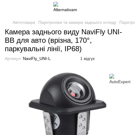
Автотовари
Парктроніки та камери заднього огляду
Парктро
Камера заднього виду NaviFly UNI-
BB для авто (врізна, 170°,
паркувальні лінії, IP68)
Артикул:
NaviFly_UNI-L
1 відгук