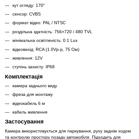
кут огляду: 170°
сенсор: CVBS
формат відео: PAL / NTSC
роздільна здатність: 756×720 / 480 TVL
мінімальна освітленість: 0.1 Lux
відеовихід: RCA (1.0Vp-p, 75 Ом)
живлення: 12V
ступінь захисту: IP68
Комплектація
камера заднього виду
фреза для монтажу
відеокабель 6 м
кабель живлення
Застосування
Камера використовується для паркування, руху заднім ходом
та контролю простору позаду автомобіля. Підходить для