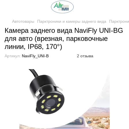
Автотовары
Парктроники и камеры заднего вида
Парктроник
Камера заднего вида NaviFly UNI-BG
для авто (врезная, парковочные
линии, IP68, 170°)
Артикул:
NaviFly_UNI-B
2 отзыва