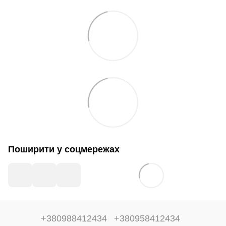
Поширити у соцмережах
+380988412434
+380958412434