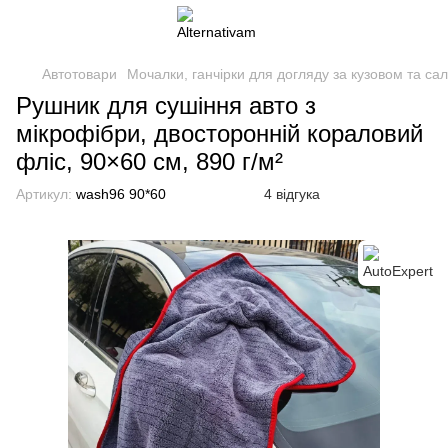
Автотовари
Мочалки, ганчірки для догляду за кузовом та са
Рушник для сушіння авто з
мікрофібри, двосторонній кораловий
фліс, 90×60 см, 890 г/м²
Артикул:
wash96 90*60
4 відгука