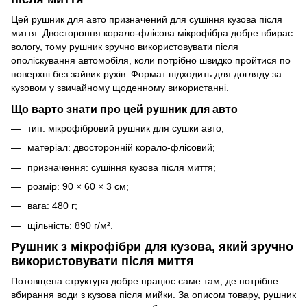
Цей рушник для авто призначений для сушіння кузова після
миття. Двостороння корало-флісова мікрофібра добре вбирає
вологу, тому рушник зручно використовувати після
ополіскування автомобіля, коли потрібно швидко пройтися по
поверхні без зайвих рухів. Формат підходить для догляду за
кузовом у звичайному щоденному використанні.
Що варто знати про цей рушник для авто
тип: мікрофібровий рушник для сушки авто;
матеріал: двосторонній корало-флісовий;
призначення: сушіння кузова після миття;
розмір: 90 × 60 × 3 см;
вага: 480 г;
щільність: 890 г/м².
Рушник з мікрофібри для кузова, який зручно
використовувати після миття
Потовщена структура добре працює саме там, де потрібне
вбирання води з кузова після мийки. За описом товару, рушник