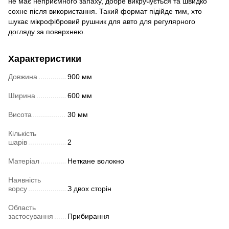
не має неприємного запаху, добре викручується та швидко
сохне після використання. Такий формат підійде тим, хто
шукає мікрофібровий рушник для авто для регулярного
догляду за поверхнею.
Характеристики
Довжина
900 мм
Ширина
600 мм
Висота
30 мм
Кількість
шарів
2
Матеріал
Неткане волокно
Наявність
ворсу
З двох сторін
Область
застосування
Прибирання