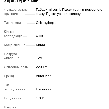
Характеристики
Функціональне
Габаритні вогні, Підсвічування номерного
призначення
знаку, Підсвічування салону
Тип лампи
Світлодіодна
Кількість
світлодіодів
6 шт
Колір світіння
Білий
Напруга
живлення
12V
Світловий потік
220 Lm
Бренд
AutoLight
Тип
охолодження
Пасивний
Потужність
1.8 Вт
Колірна