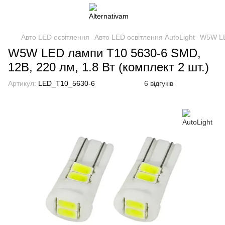
Авто LED освітлення
Авто LED освітлення AutoLight
W5W LED
W5W LED лампи T10 5630-6 SMD,
12В, 220 лм, 1.8 Вт (комплект 2 шт.)
Артикул:
LED_T10_5630-6
6 відгуків