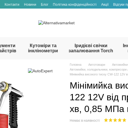
Контакти
Новини
Блог
Політика конфіденційності
Акції
Відгуки 
ументи
Кутоміри та
Іридієві свічки
Ін
айстрів
інклінометри
запалювання Torch
Головна
Автотовари
Автомийки
Автомийки, холодильники, компресори 
Мінімийка високого тиску CW-122 12V в
Мінімийка ви
122 12V від п
хв, 0,85 МПа
Немає в наявності