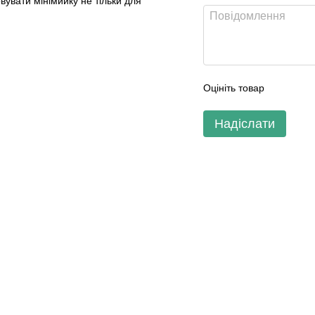
увати мінімийку не тільки для
Оцініть товар
Надіслати