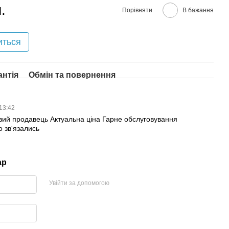
.
Порівняти
В бажання
иться
антія
Обмін та повернення
 13:42
вий продавець Актуальна ціна Гарне обслуговування
 зв'язались
ар
Увійти за допомогою