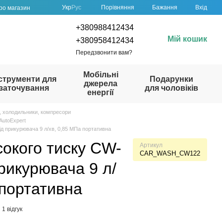
Порівняння
Укр
Рус
Бажання
Вхід
про магазин
+380988412434
Мій кошик
+380958412434
Передзвонити вам?
Мобільні
струменти для
Подарунки
джерела
заточування
для чоловіків
енергії
, холодильники, компресори
AutoExpert
ід прикурювача 9 л/хв, 0,85 МПа портативна
сокого тиску CW-
Артикул
CAR_WASH_CW122
рикурювача 9 л/
 портативна
1 відгук