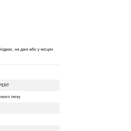
здках, на дачі або у місцях
PERT
окого тиску