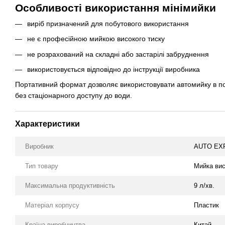
Особливості використання мінімийки
виріб призначений для побутового використання
не є професійною мийкою високого тиску
не розрахований на складні або застарілі забруднення
використовується відповідно до інструкції виробника
Портативний формат дозволяє використовувати автомийку в пої
без стаціонарного доступу до води.
Характеристики
Виробник
AUTO EX
Тип товару
Мийка вис
Максимальна продуктивність
9 л/хв.
Матеріал корпусу
Пластик
Країна виробництва
Китай