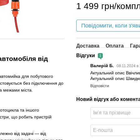
1 499 грн/компл
Повідомити, коли з'яв
Доставка
Оплата
Гар
Відгуки
1
автомобіля від
Валерій Б.
08.11.2024 в
Актуальний опис Ввічли
автомийка для побутового
Актуальний опис Швидко
стовується без підключення до
Відповісти
за межами міста.
Новий відгук або комент
отоцикла та іншого
істри, що робить пристрій
ежно від задачі — від