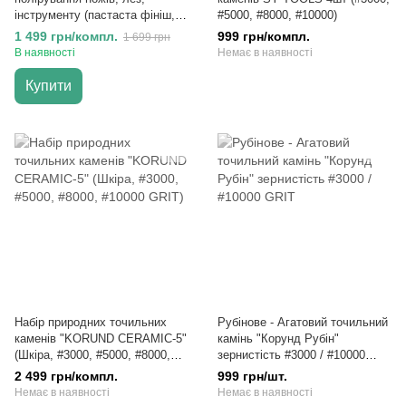
інструменту (пастаста фініш,
#5000, #8000, #10000)
старт + шкіряні бруски)
1 499 грн/компл.
999 грн/компл.
1 699 грн
В наявності
Немає в наявності
Купити
Набір природних точильних
Рубінове - Агатовий точильний
каменів "KORUND CERAMIC-5"
камінь "Корунд Рубін"
(Шкіра, #3000, #5000, #8000,
зернистість #3000 / #10000
#10000 GRIT)
GRIT
2 499 грн/компл.
999 грн/шт.
Немає в наявності
Немає в наявності