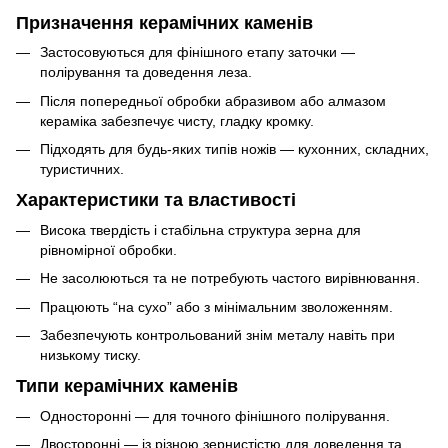
Призначення керамічних каменів
Застосовуються для фінішного етапу заточки —
полірування та доведення леза.
Після попередньої обробки абразивом або алмазом
кераміка забезпечує чисту, гладку кромку.
Підходять для будь-яких типів ножів — кухонних, складних,
туристичних.
Характеристики та властивості
Висока твердість і стабільна структура зерна для
рівномірної обробки.
Не засолюються та не потребують частого вирівнювання.
Працюють “на сухо” або з мінімальним зволоженням.
Забезпечують контрольований знім металу навіть при
низькому тиску.
Типи керамічних каменів
Односторонні — для точного фінішного полірування.
Двосторонні — із різною зернистістю для доведення та