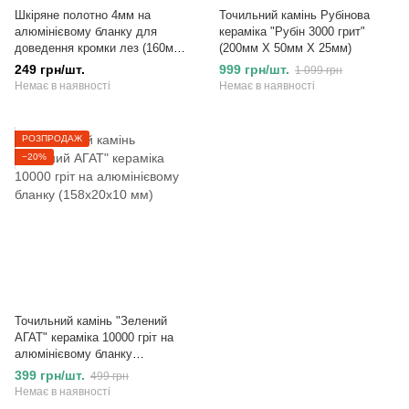
Шкіряне полотно 4мм на
Точильний камінь Рубінова
алюмінієвому бланку для
кераміка "Рубін 3000 грит"
доведення кромки лез (160мм
(200мм Х 50мм Х 25мм)
х 25мм х 8мм)
249 грн/шт.
999 грн/шт.
1 099 грн
Немає в наявності
Немає в наявності
РОЗПРОДАЖ
−20%
Точильний камінь "Зелений
АГАТ" кераміка 10000 гріт на
алюмінієвому бланку
(158х20х10 мм)
399 грн/шт.
499 грн
Немає в наявності