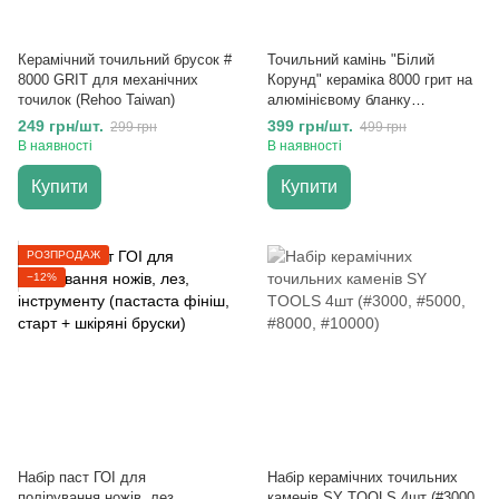
Керамічний точильний брусок #
Точильний камінь "Білий
8000 GRIT для механічних
Корунд" кераміка 8000 грит на
точилок (Rehoo Taiwan)
алюмінієвому бланку
(160х20х9 мм)
249 грн/шт.
399 грн/шт.
299 грн
499 грн
В наявності
В наявності
Купити
Купити
РОЗПРОДАЖ
−12%
Набір паст ГОІ для
Набір керамічних точильних
полірування ножів, лез,
каменів SY TOOLS 4шт (#3000,