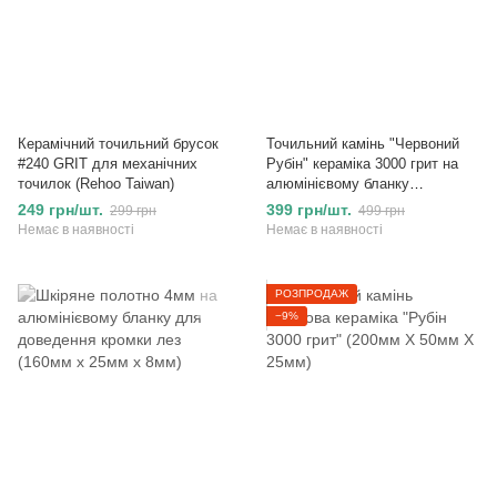
Керамічний точильний брусок
Точильний камінь "Червоний
#240 GRIT для механічних
Рубін" кераміка 3000 грит на
точилок (Rehoo Taiwan)
алюмінієвому бланку
(158х20х9 мм)
249 грн/шт.
399 грн/шт.
299 грн
499 грн
Немає в наявності
Немає в наявності
РОЗПРОДАЖ
−9%