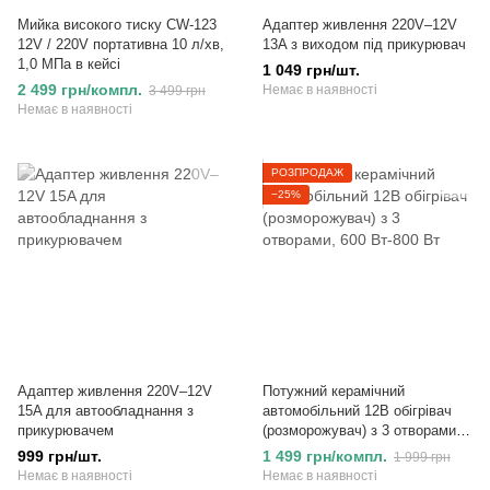
Мийка високого тиску CW-123
Адаптер живлення 220V–12V
12V / 220V портативна 10 л/хв,
13A з виходом під прикурювач
1,0 МПа в кейсі
1 049 грн/шт.
2 499 грн/компл.
Немає в наявності
3 499 грн
Немає в наявності
РОЗПРОДАЖ
−25%
Адаптер живлення 220V–12V
Потужний керамічний
15A для автообладнання з
автомобільний 12В обігрівач
прикурювачем
(розморожувач) з 3 отворами,
600 Вт-800 Вт
999 грн/шт.
1 499 грн/компл.
1 999 грн
Немає в наявності
Немає в наявності