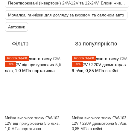
Перетворювачі (інвертори) 24V-12V та 12-24V. Блоки живлення 220-12V 220-24V
Мочалки, ганчірки для догляду за кузовом та салоном авто
Автозвук
Фільтр
За популярністю
РОЗПРОДАЖ
РОЗПРОДАЖ
−8%
−8%
Мийка високого тиску CW-102
Мийка високого тиску CW-103
12V від прикурювача 5,5 л/хв,
12V / 220V двомоторна 9 л/хв,
1,0 МПа портативна
0,85 МПа в кейсі