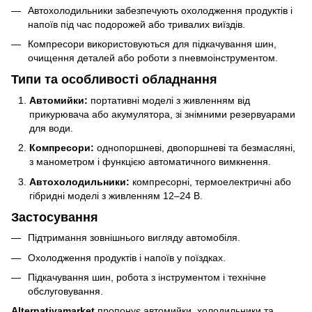
Автохолодильники забезпечують охолодження продуктів і
напоїв під час подорожей або тривалих виїздів.
Компресори використовуються для підкачування шин,
очищення деталей або роботи з пневмоінструментом.
Типи та особливості обладнання
Автомийки:
портативні моделі з живленням від
прикурювача або акумулятора, зі знімними резервуарами
для води.
Компресори:
однопоршневі, двопоршневі та безмасляні,
з манометром і функцією автоматичного вимкнення.
Автохолодильники:
компресорні, термоелектричні або
гібридні моделі з живленням 12–24 В.
Застосування
Підтримання зовнішнього вигляду автомобіля.
Охолодження продуктів і напоїв у поїздках.
Підкачування шин, робота з інструментом і технічне
обслуговування.
Alternativamarket
пропонує автомийки, холодильники та