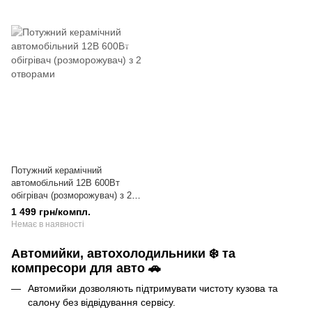
Потужний керамічний
автомобільний 12В 600Вт
обігрівач (розморожувач) з 2
отворами
1 499 грн/компл.
Немає в наявності
Автомийки, автохолодильники ❄️ та
компресори для авто 🚗
Автомийки дозволяють підтримувати чистоту кузова та
салону без відвідування сервісу.