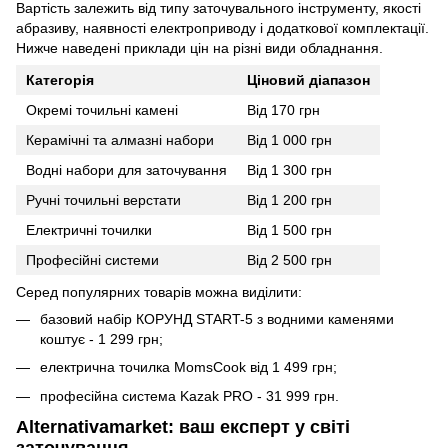
Вартість залежить від типу заточувального інструменту, якості
абразиву, наявності електроприводу і додаткової комплектації.
Нижче наведені приклади цін на різні види обладнання.
Категорія
Ціновий діапазон
Окремі точильні камені
Від 170 грн
Керамічні та алмазні набори
Від 1 000 грн
Водні набори для заточування
Від 1 300 грн
Ручні точильні верстати
Від 1 200 грн
Електричні точилки
Від 1 500 грн
Професійні системи
Від 2 500 грн
Серед популярних товарів можна виділити:
базовий набір КОРУНД START-5 з водними каменями
коштує - 1 299 грн;
електрична точилка MomsCook від 1 499 грн;
професійна система Kazak PRO - 31 999 грн.
Alternativamarket: ваш експерт у світі
заточування