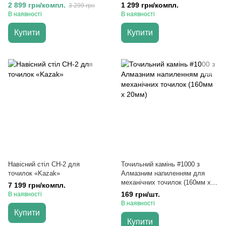
бамбуковою основою (9
базою (#1000/#6000, 5
2 899 грн/компл.
1 299 грн/компл.
3 299 грн
предметів)
предметів)
В наявності
В наявності
Купити
Купити
Навісний стіл СН-2 для
Точильний камінь #1000 з
точилок «Kazak»
Алмазним напиленням для
механічних точилок (160мм х
7 199 грн/компл.
20мм)
169 грн/шт.
В наявності
В наявності
Купити
Купити