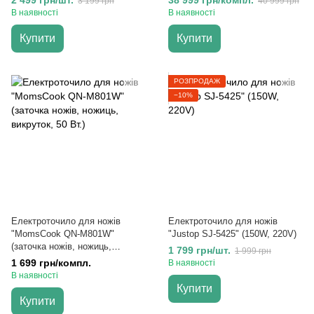
2 499 грн/шт.
38 999 грн/компл.
3 199 грн
40 999 грн
В наявності
В наявності
Купити
Купити
РОЗПРОДАЖ
−10%
Електроточило для ножів
Електроточило для ножів
"MomsCook QN-M801W"
"Justop SJ-5425" (150W, 220V)
(заточка ножів, ножиць,
1 799 грн/шт.
1 999 грн
викруток, 50 Вт.)
1 699 грн/компл.
В наявності
В наявності
Купити
Купити