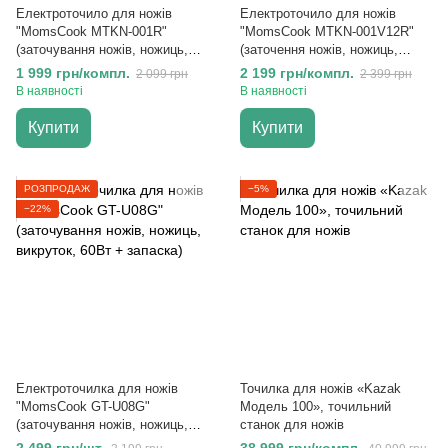
Електроточило для ножів
Електроточило для ножів
"MomsCook MTKN-001R"
"MomsCook MTKN-001V12R"
(заточування ножів, ножиць,
(заточення ножів, ножиць,
викруток, 60Вт + запаска)
викруток, 60Вт + запаска)
1 999 грн/компл.
2 199 грн/компл.
2 099 грн
2 399 грн
В наявності
В наявності
Купити
Купити
РОЗПРОДАЖ
−5%
−22%
Електроточилка для ножів
Точилка для ножів «Kazak
"MomsCook GT-U08G"
Модель 100», точильний
(заточування ножів, ножиць,
станок для ножів
викруток, 60Вт + запаска)