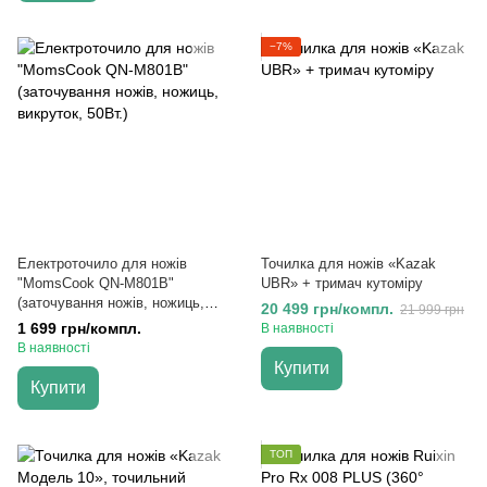
−7%
Електроточило для ножів
Точилка для ножів «Kazak
"MomsCook QN-M801B"
UBR» + тримач кутоміру
(заточування ножів, ножиць,
20 499 грн/компл.
21 999 грн
викруток, 50Вт.)
1 699 грн/компл.
В наявності
В наявності
Купити
Купити
ТОП