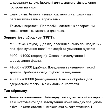
фіксованим кутом. Ідеальні для швидкого відновлення
гостроти на кухні.
Електричні. Автоматизовані системи з напрямними і
багатоступеневими абразивами.
Точильні верстати. Професійні системи з поворотним
механізмом і затискачем для леза.
Зернистість абразиву (ГРИТ)
:
#80 - #240 (груба). Для відновлення сильно пошкоджених
лез, формування нової геометрії та усунення відколів.
#400 - #1000 (середня). Основне заточування і
формування фаски.
#1000 - #3000 (дрібна). Доведення і виведення чистої
кромки. Прибирає сліди грубого заточування.
#3000 - #10000 (полірування). Фінішна обробка для
дзеркальної фаски і максимальної гостроти.
Тип абразиву
:
Алмазне напилення. Найтвердіший і довговічний матеріал.
Такі інструменти для заточування ножів швидко працюють
з будь-якими сталями, включаючи високовуглецеві і