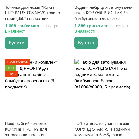
Точилка для ножів "Ruixin
Водний набір для заточування
PRO-IV RX-008 NEW" точило
ножів КОРУНД PROFI-8SP з
ножів (360° поворотний
бамбуковою підставкою
механізм, 4 камені)
(#400/#1000, #3000/#8000, 8
1 699 грн/компл.
1 899 грн/компл.
1 777 грн
1 999 грн
предметів)
В наявності
В наявності
Купити
Купити
РОЗПРОДАЖ
ТОП
−12%
Професійний комплект
Набір для заточування ножів
КОРУНД PROFI-9 для
КОРУНД START-5 із водними
заточування ножів із
каменями та бамбуковою