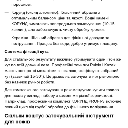
порошкові.
Корунд (оксид алюмінію). Класичний абразив з
оптимальним балансом ціни та якості. Водні камені
КОРУНД вимагають попереднього замочування (10-15
хвилин), але забезпечують чисту обробку кромки.
Кераміка. Щільний абразив для фінішної доводки та
полірування. Працює без води, добре утримує площину.
Система фіксації кута
Для стабільного результату важливо утримувати один і той же
кут по всій довжині леза. Професійні точилки Ruixin і Kazak
мають поворотні механізми зі шкалою, які фіксують обраний
кут (зазвичай 15-30°). Це дозволяє заточувати ніж рівномірно
без навичок ручної роботи.
Для комплексного заточування рекомендуємо купити точило
для ножів у вигляді набору з каменями різної зернистості.
Наприклад, професійний комплект КОРУНД PROFI-9 включає
повний цикл від грубої обробки до фінішного полірування.
Скільки коштує заточувальний інструмент
для ножів