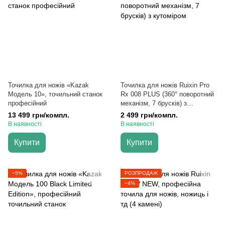
Точилка для ножів «Kazak
Точилка для ножів Ruixin Pro
Модель 10», точильний станок
Rx 008 PLUS (360° поворотний
професійний
механізм, 7 брусків) з
кутоміром
13 499 грн/компл.
2 499 грн/компл.
В наявності
В наявності
Купити
Купити
−5%
РОЗПРОДАЖ
−4%