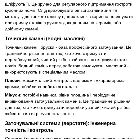
шліфують її. Це зручно для регулярного підтримання гостроти
кухонних ножів. Слід враховувати більш активне зняття
металу: для тонкого фінішу цінних клинків корисно поєднувати
електричну стадію з ручним доведенням на кераміці або
дрібному камені.
Точильні камені (водні, масляні)
Точильні камені і бруски - база професійного заточування. Це
традиційне рішення для тих, хто хоче отримувати
передбачуваний, чистий різ без зайвого зняття ріжучої сталі
ножів. Водний камінь перед роботою замочують, масляний -
використовують зі спеціальним маслом.
Плюси
: максимальний контроль над різом і «характером»
кромки, дбайлива робота зі сталлю.
Мінуси
: потрібні навички, рівна площина і періодичне
вирівнювання заточувальних каменів. Це традиційне рішення
для тих, хто хоче отримувати передбачуваний, чистий різ без
зайвого зняття ріжучої сталі ножів.
Заточувальні системи (верстати): інженерна
точність і контроль
Системи і верстати для заточування ножів дозволяють жорстко