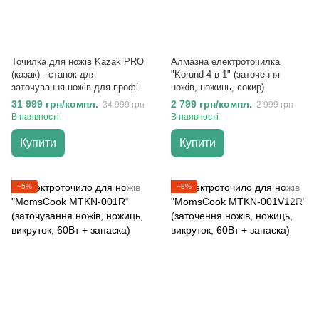
Точилка для ножів Kazak PRO
Алмазна електроточилка
(казак) - станок для
"Korund 4-в-1" (заточення
заточування ножів для профі
ножів, ножиць, сокир)
31 999 грн/компл.
2 799 грн/компл.
34 999 грн
2 999 грн
В наявності
В наявності
Купити
Купити
−5%
−8%