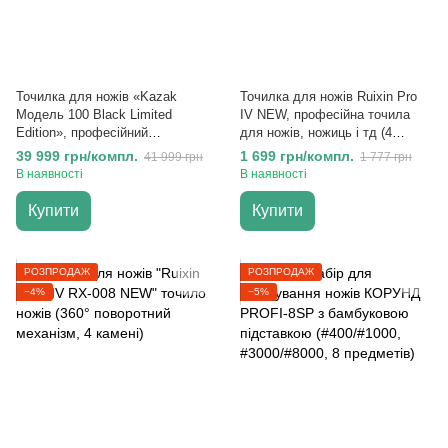
Точилка для ножів «Kazak
Точилка для ножів Ruixin Pro
Модель 100 Black Limited
IV NEW, професійна точила
Edition», професійний
для ножів, ножиць і тд (4
точильний станок
камені)
39 999 грн/компл.
1 699 грн/компл.
41 999 грн
1 777 грн
В наявності
В наявності
Купити
Купити
РОЗПРОДАЖ
РОЗПРОДАЖ
−4%
−5%