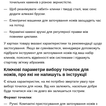
точильних каменів з різною зернистістю.
Щоб реанімувати «вбиті» клинки і тверді сталі, має сенс
додати алмазні бруски.
Електричні машинки для заточування ножів заощадять час
на потоці.
Керамічні камені зручні для регулярної правки між
повними циклами.
У картках товару вказані характеристики та рекомендації щодо
застосування. Якщо ви сумніваєтеся, менеджери допоможуть
підібрати інструмент для заточування ножів під ваш набір
клинків, пояснять відмінності між системами і підкажуть
стартову зв'язку абразивів.
Ключові параметри вибору точилок для
ножів, про які не напишуть в інструкції
Є кілька характеристик, на які потрібно звертати увагу при
виборі точилок для ножа. Від них залежить, наскільки добре
буде точитися ніж і як довго він залишиться гострим.
Формат точилки
:
Ручні. Компактні пристосування для заточування ножів з