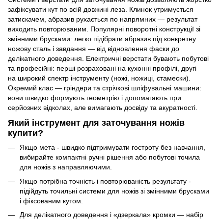
зафіксувати кут по всій довжині леза. Клинок утримується
затискачем, абразив рухається по напрямних — результат
виходить повторюваним. Популярні поворотні конструкції зі
змінними брусками: легко підібрати абразив під конкретну
ножову сталь і завдання — від відновлення фаски до
делікатного доведення. Електричні верстати бувають побутові
та професійні: перші розраховані на кухонні профілі, другі —
на широкий спектр інструменту (ножі, ножиці, стамески).
Окремий клас — гріндери та стрічкові шліфувальні машини:
вони швидко формують геометрію і допомагають при
серйозних відколах, але вимагають досвіду та акуратності.
Який інструмент для заточування ножів
купити?
Якщо мета - швидко підтримувати гостроту без навчання,
вибирайте компактні ручні рішення або побутові точила
для ножів з направляючими.
Якщо потрібна точність і повторюваність результату -
підійдуть точильні системи для ножів зі змінними брусками
і фіксованим кутом.
Для делікатного доведення і «дзеркала» кромки — набір