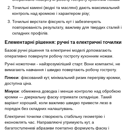
Точильні камені (водні та масляні) дають максимальний
контроль над кромкою і характером різу;
Точильні верстати фіксують кут і забезпечують
повторюваність результату, важливу для твердих сталей і
складних профілів.
Елементарні рішення: ручні та електричні точилки
Базові ручні рішення та електричні моделі допомагають
оперативно повернути робочу гостроту кухонним ножам.
Ручні ножоточки - найзрозуміліший старт. Вони компактні, не
вимагають навчання і швидко повертають робочу гостроту.
Плюси
: фіксований кут, мінімальний ризик перегріву кромки,
доступна ціна.
Мінуси
: обмежена доводка і менше контролю над обробкою
кромки — дзеркальну фаску отримати складніше. Такий
варіант хороший, коли важливо швидко привести лезо в
порядок без складних налаштувань.
Електричні точилки створюють стабільну геометрію і
економлять час. Направляючі утримують кут, а
багатоступеневі абразиви поетапно формують фаску і