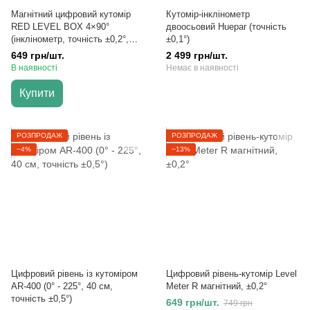
Магнітний цифровий кутомір
Кутомір-інклінометр
RED LEVEL BOX 4×90°
двоосьовий Huepar (точність
(інклінометр, точність ±0,2°,
±0,1°)
IP65)
649 грн/шт.
2 499 грн/шт.
В наявності
Немає в наявності
Купити
РОЗПРОДАЖ
РОЗПРОДАЖ
−4%
−13%
Цифровий рівень із кутоміром
Цифровий рівень-кутомір Level
AR-400 (0° - 225°, 40 см,
Meter R магнітний, ±0,2°
точність ±0,5°)
649 грн/шт.
749 грн