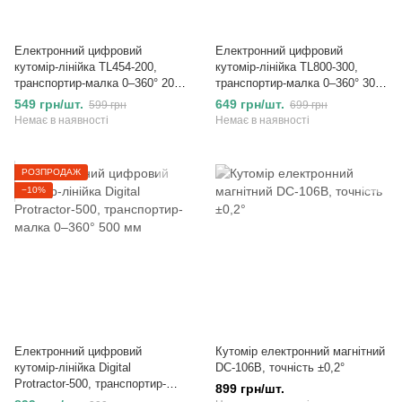
Електронний цифровий
Електронний цифровий
кутомір-лінійка TL454-200,
кутомір-лінійка TL800-300,
транспортир-малка 0–360° 200
транспортир-малка 0–360° 300
мм
мм
549 грн/шт.
649 грн/шт.
599 грн
699 грн
Немає в наявності
Немає в наявності
РОЗПРОДАЖ
−10%
Електронний цифровий
Кутомір електронний магнітний
кутомір-лінійка Digital
DC-106B, точність ±0,2°
Protractor-500, транспортир-
899 грн/шт.
малка 0–360° 500 мм