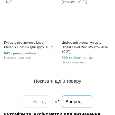
Кутомір-інклінометр Level
Цифровий рівень-кутомір
Meter B з пазом для труб, ±0,2°
Digital Level Box RW (точність
±0,2°)
649 грн/шт.
749 грн
599 грн/шт.
Немає в наявності
649 грн
Немає в наявності
Показати ще 3 товару
Назад
Вперед
1
з 2
Кутоміри та інклінометри для визначення