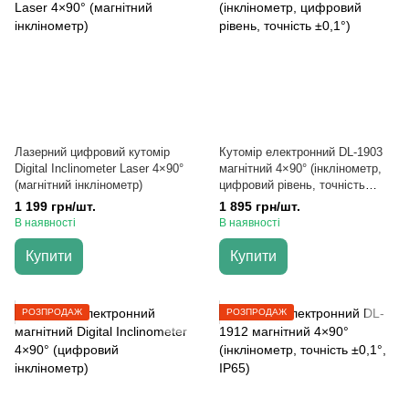
Лазерний цифровий кутомір
Кутомір електронний DL-1903
Digital Inclinometer Laser 4×90°
магнітний 4×90° (інклінометр,
(магнітний інклінометр)
цифровий рівень, точність
±0,1°)
1 199 грн/шт.
1 895 грн/шт.
В наявності
В наявності
Купити
Купити
РОЗПРОДАЖ
РОЗПРОДАЖ