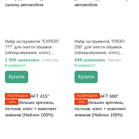
Набір інструментів "EXPERT
Набір інструментів "PROFI
777" для зняття обшивок
25B" для зняття обшивок
(облицьовування, кліпс),
(облицьовування, кліпс),
демонтаж деталей салону
демонтаж деталей салону
1 599 грн/компл.
849 грн/компл.
1 699 грн
949 грн
автомобіля
автомобіля
В наявності
В наявності
Купити
Купити
РОЗПРОДАЖ
РОЗПРОДАЖ
−19%
−15%