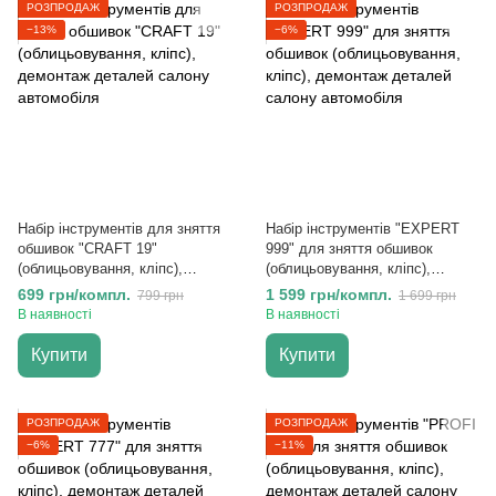
РОЗПРОДАЖ
РОЗПРОДАЖ
−13%
−6%
Набір інструментів для зняття
Набір інструментів "EXPERT
обшивок "CRAFT 19"
999" для зняття обшивок
(облицьовування, кліпс),
(облицьовування, кліпс),
демонтаж деталей салону
демонтаж деталей салону
699 грн/компл.
1 599 грн/компл.
799 грн
1 699 грн
автомобіля
автомобіля
В наявності
В наявності
Купити
Купити
РОЗПРОДАЖ
РОЗПРОДАЖ
−6%
−11%