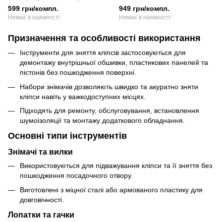
демонтаж деталей салону
знімачів (Нейлон 100%)
599 грн/компл.
949 грн/компл.
автомо (6шт в чохлі)
Немає в наявності
Немає в наявності
Призначення та особливості використання
Інструменти для зняття кліпсів застосовуються для
демонтажу внутрішньої обшивки, пластикових панелей та
пістонів без пошкодження поверхні.
Набори знімачів дозволяють швидко та акуратно зняти
кліпси навіть у важкодоступних місцях.
Підходять для ремонту, обслуговування, встановлення
шумоізоляції та монтажу додаткового обладнання.
Основні типи інструментів
Знімачі та вилки
Використовуються для підважування кліпси та її зняття без
пошкодження посадочного отвору.
Виготовлені з міцної сталі або армованого пластику для
довговічності.
Лопатки та гачки