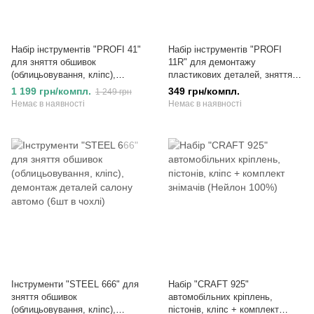
Набір інструментів "PROFI 41"
Набір інструментів "PROFI
для зняття обшивок
11R" для демонтажу
(облицьовування, кліпс),
пластикових деталей, зняття
демонтаж деталей салону
обшивки (облицьовування,
1 199 грн/компл.
349 грн/компл.
1 249 грн
автомобіля
кліпс)
Немає в наявності
Немає в наявності
Інструменти "STEEL 666" для
Набір "CRAFT 925"
зняття обшивок
автомобільних кріплень,
(облицьовування, кліпс),
пістонів, кліпс + комплект