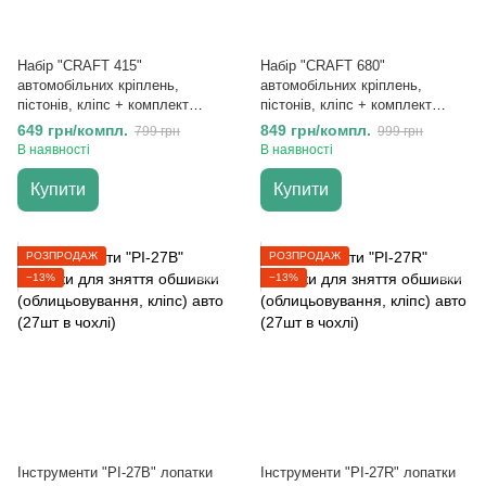
Набір "CRAFT 415"
Набір "CRAFT 680"
автомобільних кріплень,
автомобільних кріплень,
пістонів, кліпс + комплект
пістонів, кліпс + комплект
знімачів (Нейлон 100%)
знімачів (Нейлон 100%)
649 грн/компл.
849 грн/компл.
799 грн
999 грн
В наявності
В наявності
Купити
Купити
РОЗПРОДАЖ
РОЗПРОДАЖ
−13%
−13%
Інструменти "PI-27B" лопатки
Інструменти "PI-27R" лопатки