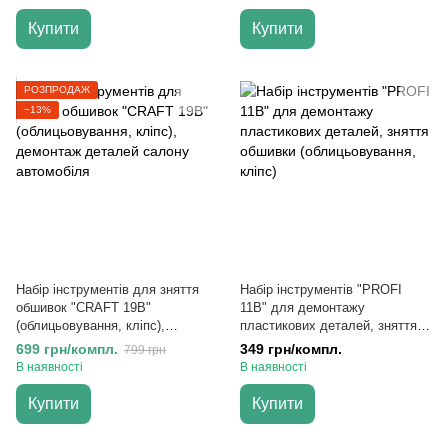
Купити
Купити
РОЗПРОДАЖ
−13%
Набір інструментів для зняття
Набір інструментів "PROFI
обшивок "CRAFT 19B"
11B" для демонтажу
(облицьовування, кліпс),
пластикових деталей, зняття
демонтаж деталей салону
обшивки (облицьовування,
699 грн/компл.
349 грн/компл.
799 грн
автомобіля
кліпс)
В наявності
В наявності
Купити
Купити