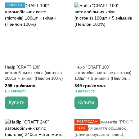
НОВИНКА
Набір "CRAFT 100"
Набір "CRAFT 100"
автомобільних кліпс (пістонів)
автомобільних кліпс (пістонів)
100шт + знімач (Нейлон 100%)
100шт + 5 знімачів (Нейлон
100%)
299 грн/компл.
349 грн/компл.
В наявності
В наявності
Купити
Купити
РОЗПРОДАЖ
−11%