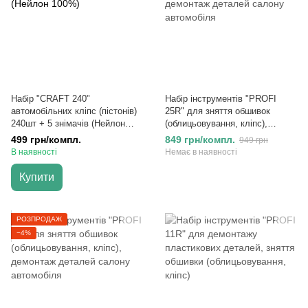
Набір "CRAFT 240"
Набір інструментів "PROFI
автомобільних кліпс (пістонів)
25R" для зняття обшивок
240шт + 5 знімачів (Нейлон
(облицьовування, кліпс),
100%)
демонтаж деталей салону
499 грн/компл.
849 грн/компл.
949 грн
автомобіля
В наявності
Немає в наявності
Купити
РОЗПРОДАЖ
−4%