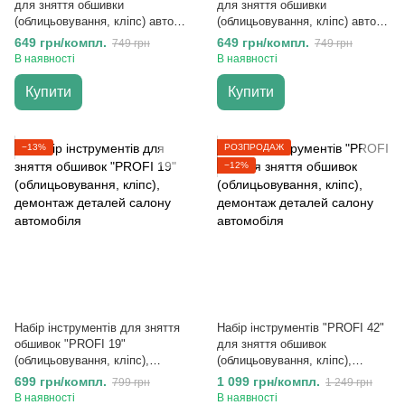
для зняття обшивки
для зняття обшивки
(облицьовування, кліпс) авто
(облицьовування, кліпс) авто
(27шт в чохлі)
(27шт в чохлі)
649 грн/компл.
649 грн/компл.
749 грн
749 грн
В наявності
В наявності
Купити
Купити
−13%
РОЗПРОДАЖ
−12%
Набір інструментів для зняття
Набір інструментів "PROFI 42"
обшивок "PROFI 19"
для зняття обшивок
(облицьовування, кліпс),
(облицьовування, кліпс),
демонтаж деталей салону
демонтаж деталей салону
699 грн/компл.
1 099 грн/компл.
799 грн
1 249 грн
автомобіля
автомобіля
В наявності
В наявності