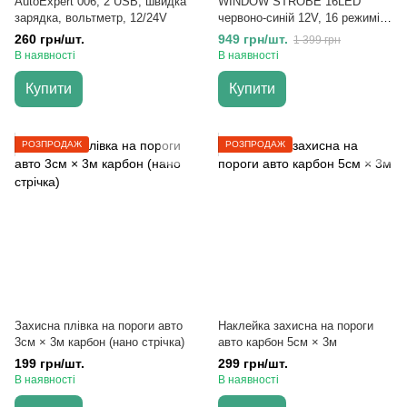
AutoExpert 006, 2 USB, швидка
WINDOW STROBE 16LED
зарядка, вольтметр, 12/24V
червоно-синій 12V, 16 режимів,
48 Вт
260 грн/шт.
949 грн/шт.
1 399 грн
В наявності
В наявності
Купити
Купити
РОЗПРОДАЖ
РОЗПРОДАЖ
Захисна плівка на пороги авто
Наклейка захисна на пороги
3см × 3м карбон (нано стрічка)
авто карбон 5см × 3м
199 грн/шт.
299 грн/шт.
В наявності
В наявності