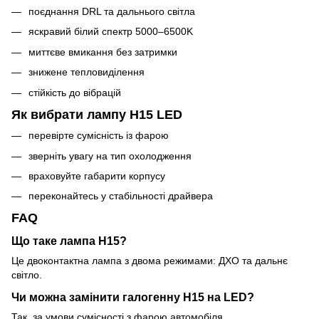
поєднання DRL та дальнього світла
яскравий білий спектр 5000–6500K
миттєве вмикання без затримки
знижене тепловиділення
стійкість до вібрацій
Як вибрати лампу H15 LED
перевірте сумісність із фарою
зверніть увагу на тип охолодження
враховуйте габарити корпусу
переконайтесь у стабільності драйвера
FAQ
Що таке лампа H15?
Це двоконтактна лампа з двома режимами: ДХО та дальнє
світло.
Чи можна замінити галогенну H15 на LED?
Так, за умови сумісності з фарою автомобіля.