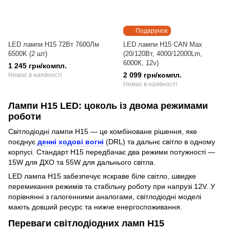
Подарунок
LED лампи H15 72Вт 7600Лм
LED лампи H15 CAN Max
6500K (2 шт)
(20/120Вт, 4000/12000Lm,
6000К, 12v)
1 245 грн/компл.
2 099 грн/компл.
Немає в наявності
Немає в наявності
Лампи H15 LED: цоколь із двома режимами
роботи
Світлодіодні лампи H15 — це комбіноване рішення, яке
поєднує
денні ходові вогні
(DRL) та дальнє світло в одному
корпусі. Стандарт H15 передбачає два режими потужності —
15W для ДХО та 55W для дальнього світла.
LED лампа H15 забезпечує яскраве біле світло, швидке
перемикання режимів та стабільну роботу при напрузі 12V. У
порівнянні з галогенними аналогами, світлодіодні моделі
мають довший ресурс та нижче енергоспоживання.
Переваги світлодіодних ламп H15