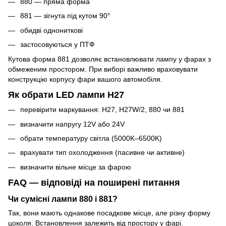
880 — пряма форма
881 — зігнута під кутом 90°
обидві однониткові
застосовуються у ПТФ
Кутова форма 881 дозволяє встановлювати лампу у фарах з
обмеженим простором. При виборі важливо враховувати
конструкцію корпусу фари вашого автомобіля.
Як обрати LED лампи H27
перевірити маркування: H27, H27W/2, 880 чи 881
визначити напругу 12V або 24V
обрати температуру світла (5000K–6500K)
врахувати тип охолодження (пасивне чи активне)
визначити вільне місце за фарою
FAQ — відповіді на поширені питання
Чи сумісні лампи 880 і 881?
Так, вони мають однакове посадкове місце, але різну форму
цоколя. Встановлення залежить від простору у фарі.