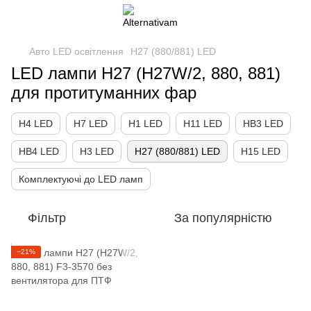
Авто LED освітлення
H27 (880/881) LED
LED лампи H27 (H27W/2, 880, 881)
для протитуманних фар
H4 LED
H7 LED
H1 LED
H11 LED
HB3 LED
HB4 LED
H3 LED
H27 (880/881) LED
H15 LED
Комплектуючі до LED ламп
Фільтр
За популярністю
−21%