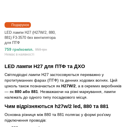
Подарунок
LED лампи H27 (H27W/2, 880,
881) F3-3570 без вентилятора
для ПТФ
759 грн/компл.
959 грн
Немає в наявності
LED лампи H27 для ПТФ та ДХО
Світлодіодні лампи H27 застосовуються переважно у
протитуманних фарах (ПТФ) та денних ходових вогнях. Цей
цоколь також позначається як
H27W/2
, а в окремих виробників
— як
880 або 881
. Незважаючи на різні маркування, лампи
належать до одного типу посадкового місця.
Чим відрізняються h27w/2 led, 880 та 881
Основна різниця між 880 та 881 полягає у формі роз'єму
підключення проводів: