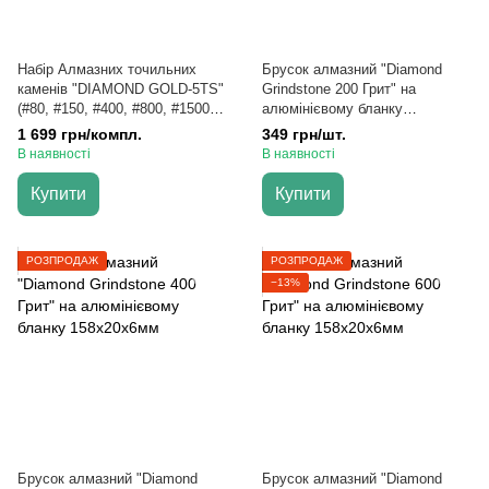
Набір Алмазних точильних
Брусок алмазний "Diamond
каменів "DIAMOND GOLD-5TS"
Grindstone 200 Грит" на
(#80, #150, #400, #800, #1500
алюмінієвому бланку
GRIT)
158х20х6мм
1 699 грн/компл.
349 грн/шт.
В наявності
В наявності
Купити
Купити
РОЗПРОДАЖ
РОЗПРОДАЖ
−13%
Брусок алмазний "Diamond
Брусок алмазний "Diamond