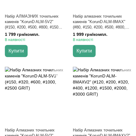
Набір АЛМАЗНИХ точильних
Набір алмазних точильних
каменів "KorunD ALM-5V2"
каменів "KorunD ALM-8MAX"
(#150, #200, #500, #800, #1500
(#80, #150, #200, #500, #800,
GRIT)
#1000, #1500, #2500 GRIT)
1 799 грн/компл.
1 999 грн/компл.
В наявності
В наявності
Купити
Купити
Набір Алмазних точильних
Набір Алмазних точильних
каменів "KorunD ALM-5V3"
каменів "KorunD ALM-8MAXV2"