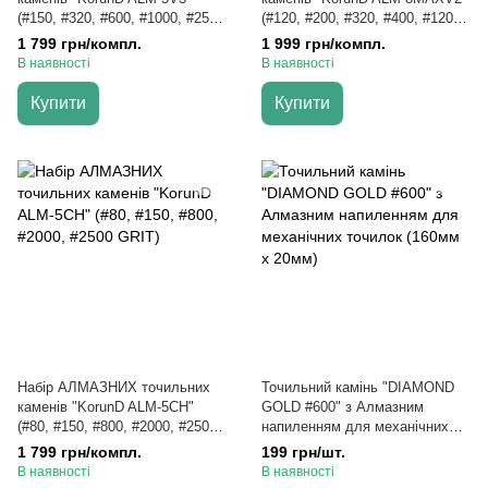
(#150, #320, #600, #1000, #2500
(#120, #200, #320, #400, #1200,
GRIT)
#1500, #2000, #3000 GRIT)
1 799 грн/компл.
1 999 грн/компл.
В наявності
В наявності
Купити
Купити
Набір АЛМАЗНИХ точильних
Точильний камінь "DIAMOND
каменів "KorunD ALM-5CH"
GOLD #600" з Алмазним
(#80, #150, #800, #2000, #2500
напиленням для механічних
GRIT)
точилок (160мм х 20мм)
1 799 грн/компл.
199 грн/шт.
В наявності
В наявності