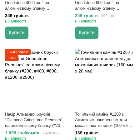
Grindstone 400 Грит" на
Grindstone 600 Грит" на
алюмінієвому бланку
алюмінієвому бланку
158х20х6мм
158х20х6мм
349 грн/шт.
349 грн/шт.
399 грн
В наявності
В наявності
Купити
Купити
РОЗПРОДАЖ
−20%
Набір Алмазних брусків
Точильний камінь #1200 з
"Diamond Grindstone Premium"
Алмазним напиленням для
на алюмінієвому бланку (#200,
механічних точилок (160 мм х
#400, #800, #1200, #2500)
20 мм)
1 999 грн/компл.
169 грн/шт.
2 499 грн
В наявності
В наявності