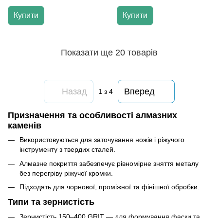
Купити
Купити
Показати ще 20 товарів
Назад
Вперед
1
з 4
Призначення та особливості алмазних
каменів
Використовуються для заточування ножів і ріжучого
інструменту з твердих сталей.
Алмазне покриття забезпечує рівномірне зняття металу
без перегріву ріжучої кромки.
Підходять для чорнової, проміжної та фінішної обробки.
Типи та зернистість
Зернистість 150–400 GRIT — для формування фаски та