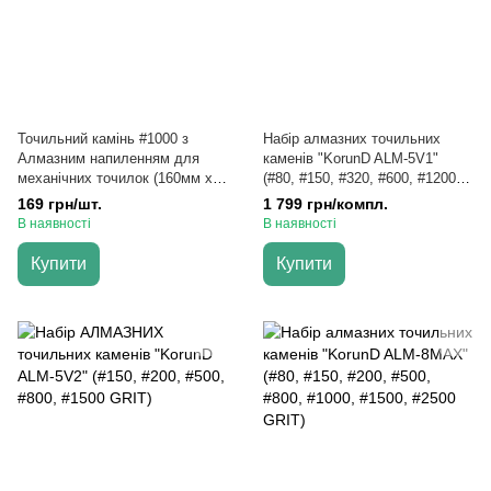
Точильний камінь #1000 з
Набір алмазних точильних
Алмазним напиленням для
каменів "KorunD ALM-5V1"
механічних точилок (160мм х
(#80, #150, #320, #600, #1200
20мм)
GRIT)
169 грн/шт.
1 799 грн/компл.
В наявності
В наявності
Купити
Купити