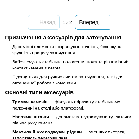
Назад
Вперед
1
з 2
Призначення аксесуарів для заточування
Допоміжні елементи покращують точність, безпеку та
зручність процесу заточування.
Забезпечують стабільне положення ножа та рівномірний
контакт каменя з лезом.
Підходять як для ручних систем заточування, так і для
автономної роботи з каменями.
Основні типи аксесуарів
Тримачі каменів
— фіксують абразив у стабільному
положенні на столі або платформі.
Напрямні штанги
— допомагають утримувати кут заточки
під час руху каменя.
Мастила й охолоджуючі рідини
— зменшують тертя,
запобігають перегріву леза.