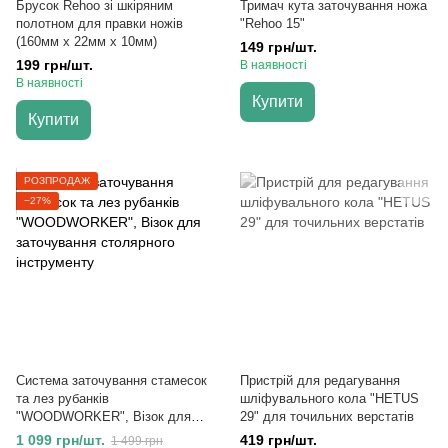
Брусок Rehoo зі шкіряним
Тримач кута заточування ножа
полотном для правки ножів
"Rehoo 15"
(160мм х 22мм х 10мм)
149 грн/шт.
199 грн/шт.
В наявності
В наявності
Купити
Купити
РОЗПРОДАЖ
−27%
Система заточування стамесок
Пристрій для редагування
та лез рубанків
шліфувального кола "HETUS
"WOODWORKER", Візок для
29" для точильних верстатів
заточування столярного
1 099 грн/шт.
419 грн/шт.
1 499 грн