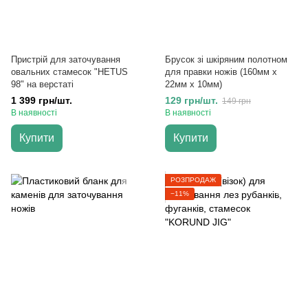
Пристрій для заточування
Брусок зі шкіряним полотном
овальних стамесок "HETUS
для правки ножів (160мм х
98" на верстаті
22мм х 10мм)
1 399 грн/шт.
129 грн/шт.
149 грн
В наявності
В наявності
Купити
Купити
РОЗПРОДАЖ
−11%