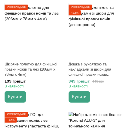
РОЗПРОДАЖ
РОЗПРОДАЖ
−22%
Шкіряне полотно для фінішної
Дошка з рукояткою та
правки ножів та лез (206мм х
накладками зі шкіри для
78мм х 4мм)
фінішної правки ножів
(двостороння)
199 грн/шт.
349 грн/шт.
449 грн
В наявності
В наявності
Купити
Купити
РОЗПРОДАЖ
−12%