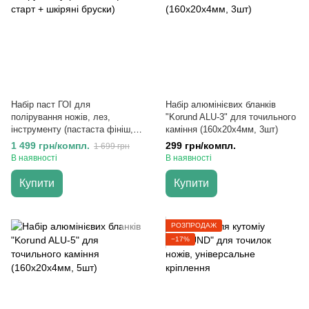
Набір паст ГОІ для
Набір алюмінієвих бланків
полірування ножів, лез,
"Korund ALU-3" для точильного
інструменту (пастаста фініш,
каміння (160х20х4мм, 3шт)
старт + шкіряні бруски)
1 499 грн/компл.
299 грн/компл.
1 699 грн
В наявності
В наявності
Купити
Купити
РОЗПРОДАЖ
−17%