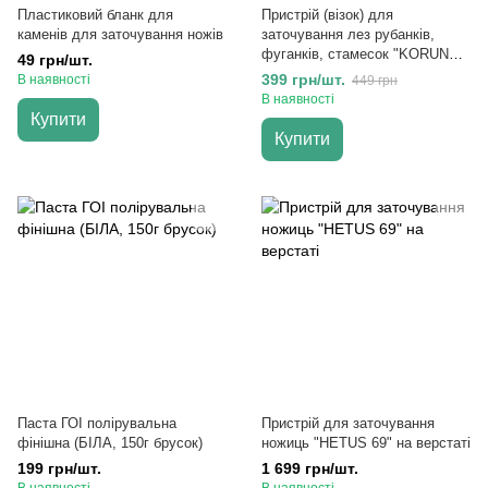
Пластиковий бланк для
Пристрій (візок) для
каменів для заточування ножів
заточування лез рубанків,
фуганків, стамесок "KORUND
49 грн/шт.
JIG"
399 грн/шт.
В наявності
449 грн
В наявності
Купити
Купити
Паста ГОІ полірувальна
Пристрій для заточування
фінішна (БІЛА, 150г брусок)
ножиць "HETUS 69" на верстаті
199 грн/шт.
1 699 грн/шт.