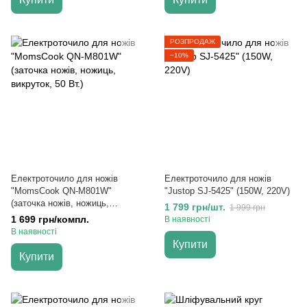
РОЗПРОДАЖ
−10%
Електроточило для ножів
Електроточило для ножів
"MomsCook QN-M801W"
"Justop SJ-5425" (150W, 220V)
(заточка ножів, ножиць,
1 799 грн/шт.
1 999 грн
викруток, 50 Вт.)
1 699 грн/компл.
В наявності
В наявності
Купити
Купити