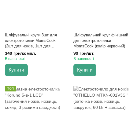
Шліфувальні круги 3шт для
Шліфувальний круг фінішний
електроточилки MomsCook
для електроточилки
(2шт для ножів, 1шт для
MomsCook (колір червоний)
ножиць)
349 грн/компл.
99 грн/шт.
В наявності
В наявності
Купити
Купити
ТОП