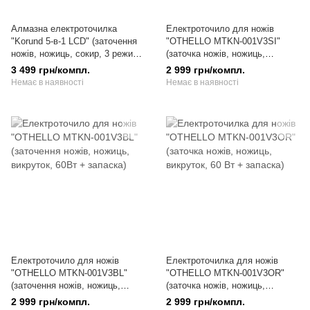
Алмазна електроточилка
Електроточило для ножів
"Korund 5-в-1 LCD" (заточення
"OTHELLO MTKN-001V3SI"
ножів, ножиць, сокир, 3 режими
(заточка ножів, ножиць,
швидкості)
викруток, 60 Вт + запаска)
3 499 грн/компл.
2 999 грн/компл.
Немає в наявності
Немає в наявності
Електроточило для ножів
Електроточилка для ножів
"OTHELLO MTKN-001V3BL"
"OTHELLO MTKN-001V3OR"
(заточення ножів, ножиць,
(заточка ножів, ножиць,
викруток, 60Вт + запаска)
викруток, 60 Вт + запаска)
2 999 грн/компл.
2 999 грн/компл.