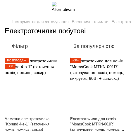
Інструменти для заточування
Електричні точилки
Електрото
Електроточилки побутові
Фільтр
За популярністю
РОЗПРОДАЖ
−5%
−7%
Алмазна електроточилка
Електроточило для ножів
"Korund 4-в-1" (заточення
"MomsCook MTKN-001R"
ножів, ножиць, сокир)
(заточування ножів, ножиць,