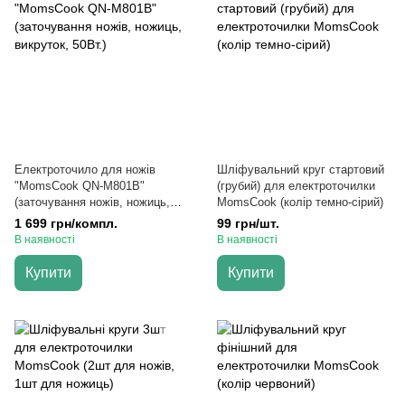
Електроточило для ножів
Шліфувальний круг стартовий
"MomsCook QN-M801B"
(грубий) для електроточилки
(заточування ножів, ножиць,
MomsCook (колір темно-сірий)
викруток, 50Вт.)
1 699 грн/компл.
99 грн/шт.
В наявності
В наявності
Купити
Купити