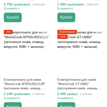
викруток, 60Вт + запаска)
2 799 грн/компл.
1 999 грн/компл.
2 999 грн
2 099 грн
В наявності
В наявності
Купити
Купити
−8%
РОЗПРОДАЖ
−22%
Електроточило для ножів
Електроточилка для ножів
"MomsCook MTKN-001V12R"
"MomsCook GT-U08G"
(заточення ножів, ножиць,
(заточування ножів, ножиць,
викруток, 60Вт + запаска)
викруток, 60Вт + запаска)
2 199 грн/компл.
2 499 грн/шт.
2 399 грн
3 199 грн
В наявності
В наявності
Купити
Купити