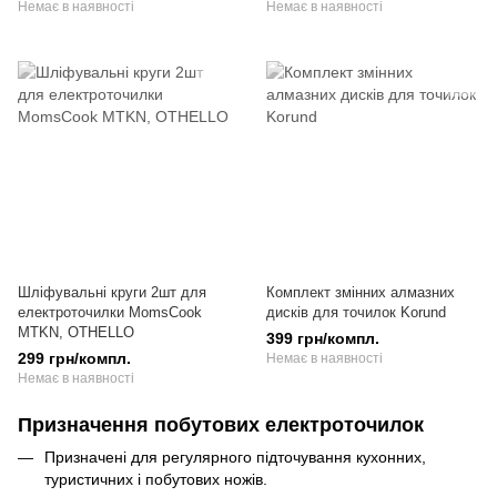
Немає в наявності
Немає в наявності
Шліфувальні круги 2шт для
Комплект змінних алмазних
електроточилки MomsCook
дисків для точилок Korund
MTKN, OTHELLO
399 грн/компл.
299 грн/компл.
Немає в наявності
Немає в наявності
Призначення побутових електроточилок
Призначені для регулярного підточування кухонних,
туристичних і побутових ножів.