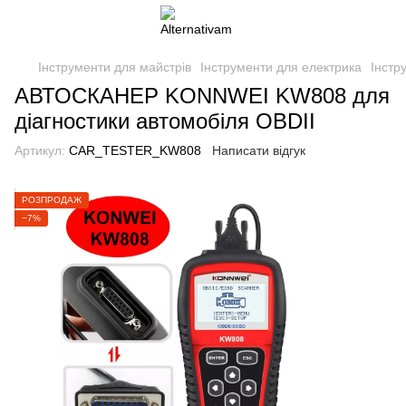
Інструменти для майстрів
Інструменти для електрика
Інстр
АВТОСКАНЕР KONNWEI KW808 для
діагностики автомобіля OBDII
Артикул:
CAR_TESTER_KW808
Написати відгук
РОЗПРОДАЖ
−7%