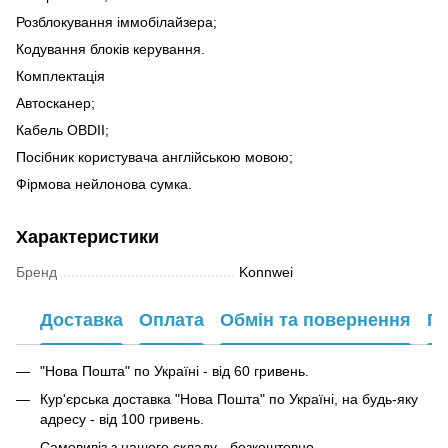
Розблокування іммобілайзера;
Кодування блоків керування.
Комплектація
Автосканер;
Кабель OBDII;
Посібник користувача
англійською
мовою;
Фірмова нейлонова сумка.
Характеристики
Бренд
Konnwei
Доставка
Оплата
Обмін та повернення
Га
"Нова Пошта" по Україні - від 60 гривень.
Кур'єрська доставка "Нова Пошта" по Україні, на будь-яку
адресу - від 100 гривень.
Самовивіз з нашого складу - безкоштовно.