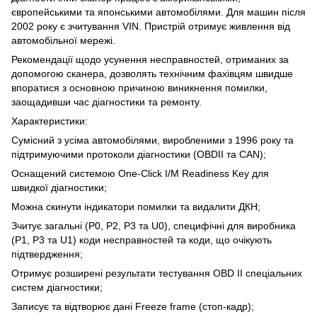
європейськими та японськими автомобілями. Для машин після
2002 року є зчитування VIN. Пристрій отримує живлення від
автомобільної мережі.
Рекомендації щодо усунення несправностей, отриманих за
допомогою сканера, дозволять технічним фахівцям швидше
впоратися з основною причиною виникнення помилки,
заощадивши час діагностики та ремонту.
Характеристики:
Сумісний з усіма автомобілями, виробленими з 1996 року та
підтримуючими протоколи діагностики (OBDII та CAN);
Оснащений системою One-Click I/M Readiness Key для
швидкої діагностики;
Можна скинути індикатори помилки та видалити ДКН;
Зчитує загальні (P0, P2, P3 та U0), специфічні для виробника
(P1, P3 та U1) коди несправностей та коди, що очікують
підтвердження;
Отримує розширені результати тестування OBD II спеціальних
систем діагностики;
Записує та відтворює дані Freeze frame (стоп-кадр);