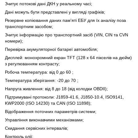
Зчитує потокові дані ДКН у реальному часі;
Дані можуть бути представлені у вигляді графіків;
Резервне копіювання даних пам'яті ЕБУ для їх аналізу поза
транспортним засобом;
Зчитує інформацію про транспортний засіб (VIN, CIN та CVN
номери);
Перевірка акумуляторної батареї автомобіля;
Дисплей: монохромний екран TFT (128 х 64 пікселів на дюйм)
з регулюванням контрасту;
Робоча температура: від 0 до 60 ;
Температура зберігання: -20 до 70 ;
Напруга живлення: від 8 до 18 (від колодки OBDII);
Підтримувані протоколи: J1859-41.6, J1850-10.4, ISO9141,
KWP2000 (ISO 14230) та CAN (ISO 11898);
Відображення поточних параметрів системи;
Управління виконавчими механізмами;
Скидання сервісних інтервалів;
Контроль олії;