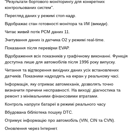
"Результати бортового моніторингу для конкретних
контрольованих систем".
Перегляд даних у режимі стоп-кадр.
Відображає стан готовності монітора та I/M (викиди).
Читає живий потік PCM даних 11.
Зчитування даних із датчика О2 у режимі real-time.
Показання після перевірки EVAP.
Відображення всіх показників у графічному виконанні. Функція
доступна лише для автомобілів після 1996 року випуску.
Читання та відтворення вихідних даних усіх встановлених
датчиків. Показники надходять на екран у реальному часі.
Інформація, яку отримає автомеханік, дозволять точно
визначити причини несправності. На виході: діагностика та
ремонт з мінімальними фінансовими втратами.
Контроль напруги батареї в режимі реального часу
Вбудована бібліотека пошуку DTC.
Отримує інформацію про автомобіль (VIN, CIN та CVN).
Оновлення через Інтернет.