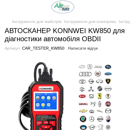
Інструменти для майстрів
Інструменти для електрика
Інстр
АВТОСКАНЕР KONNWEI KW850 для
діагностики автомобіля OBDII
Артикул:
CAR_TESTER_KW850
Написати відгук