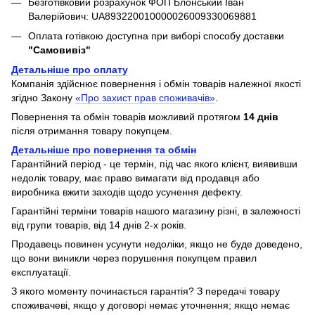
Безготівковий розрахунок ФОП Блонський Іван
Валерійович: UA893220010000026009330069881
Оплата готівкою доступна при виборі способу доставки
"Самовивіз"
Детальніше про оплату
Компанія здійснює повернення і обмін товарів належної якості
згідно Закону
«Про захист прав споживачів»
.
Повернення та обмін товарів можливий протягом
14 днів
після отримання товару покупцем.
Детальніше про повернення та обмін
Гарантійний період - це термін, під час якого клієнт, виявивши
недолік товару, має право вимагати від продавця або
виробника вжити заходів щодо усунення дефекту.
Гарантійні терміни товарів нашого магазину різні, в залежності
від групи товарів, від 14 днів 2-х років.
Продавець повинен усунути недоліки, якщо не буде доведено,
що вони виникли через порушення покупцем правил
експлуатації.
З якого моменту починається гарантія? З передачі товару
споживачеві, якщо у договорі немає уточнення; якщо немає