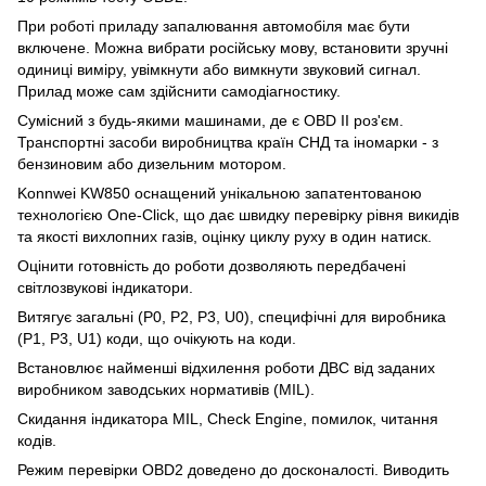
При роботі приладу запалювання автомобіля має бути
включене. Можна вибрати російську мову, встановити зручні
одиниці виміру, увімкнути або вимкнути звуковий сигнал.
Прилад може сам здійснити самодіагностику.
Сумісний з будь-якими машинами, де є OBD II роз'єм.
Транспортні засоби виробництва країн СНД та іномарки - з
бензиновим або дизельним мотором.
Konnwei KW850 оснащений унікальною запатентованою
технологією One-Click, що дає швидку перевірку рівня викидів
та якості вихлопних газів, оцінку циклу руху в один натиск.
Оцінити готовність до роботи дозволяють передбачені
світлозвукові індикатори.
Витягує загальні (P0, P2, P3, U0), специфічні для виробника
(P1, P3, U1) коди, що очікують на коди.
Встановлює найменші відхилення роботи ДВС від заданих
виробником заводських нормативів (MIL).
Скидання індикатора MIL, Check Engine, помилок, читання
кодів.
Режим перевірки OBD2 доведено до досконалості. Виводить