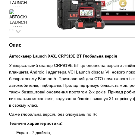
Опис
Автосканер Launch X431 CRP919E BT Глобальна версія
Універсальний сканер CRP919E BT це оновлена версія з лінійк
планшета Android і адаптера VCI Launch dbscar VII нового пок
бездротовому Bluetooth. Призначений для СТО початкового і с
автолюбителів, підбирачів. Прилад підтримує більшість мов: росій
також безкоштовні оновлення протягом 2-х років. Прилад робить
виконавчих механізмів, кодування блоків і виконує 31 сервісн
в своєму класі.
Саме глобальна версія, без блокувань по IP.
Технічні характеристики:
Екран - 7 дюймів;