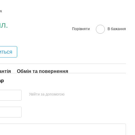
к
л.
Порівняти
В бажання
иться
антія
Обмін та повернення
ар
Увійти за допомогою