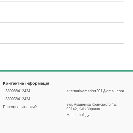
Контактна інформація
+380988412434
alternativamarket201@gmail.com
+380958412434
вул. Академіка Кримського 4а.
Передзвонити вам?
03142, Київ, Україна
Мапа проїзду