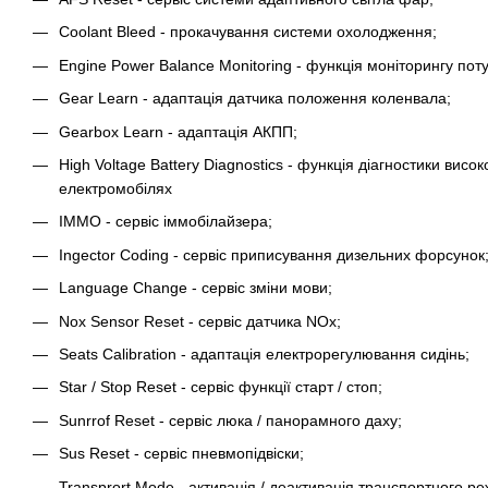
Coolant Bleed - прокачування системи охолодження;
Engine Power Balance Monitoring - функція моніторингу пот
Gear Learn - адаптація датчика положення коленвала;
Gearbox Learn - адаптація АКПП;
High Voltage Battery Diagnostics - функція діагностики висо
електромобілях
IMMO - сервіс іммобілайзера;
Ingector Coding - сервіс приписування дизельних форсунок
Language Change - сервіс зміни мови;
Nox Sensor Reset - сервіс датчика NOx;
Seats Calibration - адаптація електрорегулювання сидінь;
Star / Stop Reset - сервіс функції старт / стоп;
Sunrrof Reset - сервіс люка / панорамного даху;
Sus Reset - сервіс пневмопідвіски;
Transprort Mode - активація / деактивація транспортного р