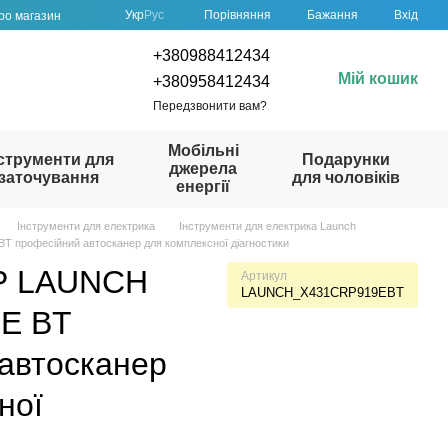
Порівняння
Укр
Рус
Бажання
Вхід
про магазин
+380988412434
Мій кошик
+380958412434
Передзвонити вам?
Мобільні
струменти для
Подарунки
джерела
заточування
для чоловіків
енергії
Інструменти для електрика
Інструменти для електрика Launch
професійний автосканер для комплексної діагностики
Р LAUNCH
Артикул
LAUNCH_X431CRP919EBT
E BT
автосканер
ної