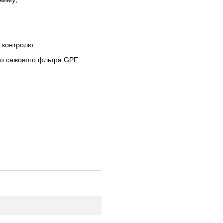
їз контролю
вого сажового фльтра GPF