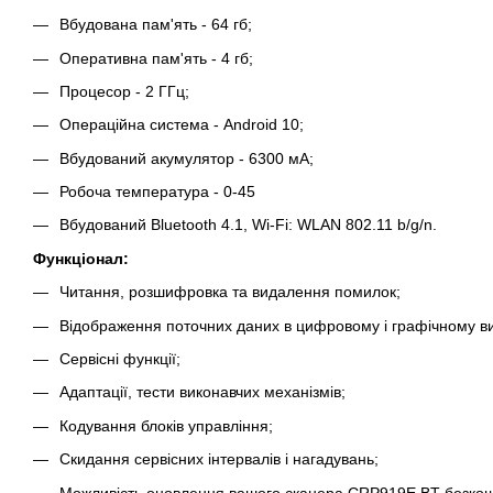
Вбудована пам'ять - 64 гб;
Оперативна пам'ять - 4 гб;
Процесор - 2 ГГц;
Операційна система - Android 10;
Вбудований акумулятор - 6300 мА;
Робоча температура - 0-45
Вбудований Bluetooth 4.1, Wi-Fi: WLAN 802.11 b/g/n.
Функціонал:
Читання, розшифровка та видалення помилок;
Відображення поточних даних в цифровому і графічному ви
Сервісні функції;
Адаптації, тести виконавчих механізмів;
Кодування блоків управління;
Скидання сервісних інтервалів і нагадувань;
Можливість оновлення вашого сканера CRP919E BT безкошт