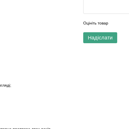
Оцініть товар
Надіслати
гляді;
овно протягом двох років.