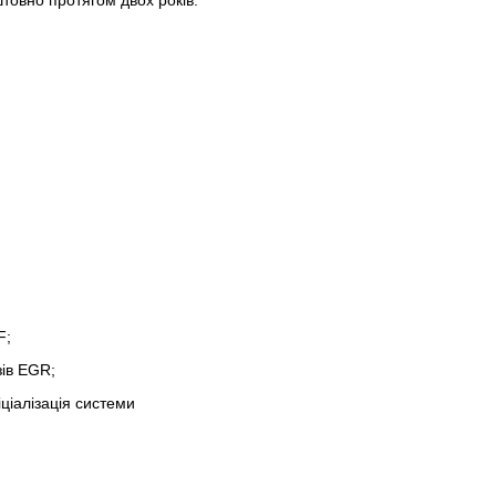
F;
зів EGR;
ніціалізація системи