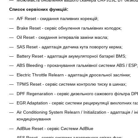
Список сервісних функцій:
A/F Reset - скидання паливних корекцій;
Brake Reset - сервіс обнулення гальмівних колодок;
Oil Reset - скидання інтервалів заміни масла;
SAS Reset - адаптація датчика кута повороту керма;
Battery Reset - адаптація акумуляторної батареї BMS;
ABS Bleeding - прокачування гальмівної системи ABS / ESP;
Electric Throttle Relearn - адаптація дросельної заслінки;
TPMS Reset - сервіс системи контролю тиску в шинах;
DPF Regenaration - сервіс дизельного сажового фільтра DP
EGR Adaptation - сервіс системи рециркуляції вихлопних га
Air Conditioning System Relearn / Initialization - адаптація / і
кондиціонування
AdBlue Reset - сервіс Системи AdBlue
AFS Reset - сервіс системи адаптивного світла фар;