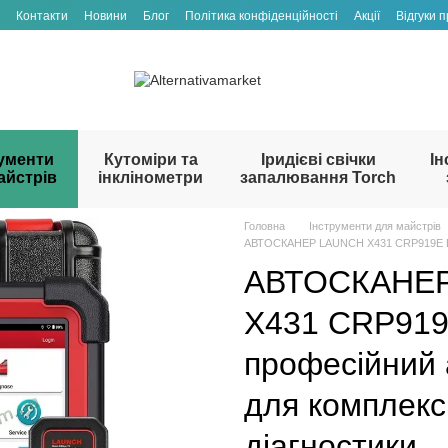
Контакти
Новини
Блог
Політика конфіденційності
Акції
Відгуки 
ументи
Кутоміри та
Іридієві свічки
Ін
айстрів
інклінометри
запалювання Torch
Головна
Інструменти для майстрів
АВТОСКАНЕР LAUNCH X431 CRP919E BT 
АВТОСКАНЕ
X431 CRP919
професійний 
для комплекс
діагностики