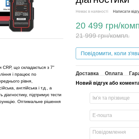
Немає в наявності
Написати відгу
20 499 грн/комп
21 999 грн/компл.
Повідомити, коли з'яв
и CRP, що складається з 7"
Доставка
Оплата
Гар
оління і працює по
ереднього рівня,
Новий відгук або комент
ська, англійська і т.д., а
 діагностику, підтримує тести
у функцію. Оптимальне рішення