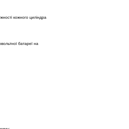
ужності кожного циліндра
ковольтної батареї на
;
ежиму;