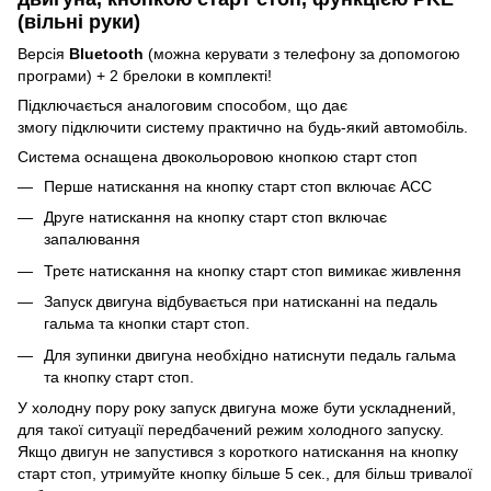
(вільні руки)
Версія
Bluetooth
(можна керувати з телефону за допомогою
програми) + 2 брелоки в комплекті!
Підключається аналоговим способом, що дає
змогу підключити систему практично на будь-який автомобіль.
Система оснащена двокольоровою кнопкою старт стоп
Перше натискання на кнопку старт стоп включає АСС
Друге натискання на кнопку старт стоп включає
запалювання
Третє натискання на кнопку старт стоп вимикає живлення
Запуск двигуна відбувається при натисканні на педаль
гальма та кнопки старт стоп.
Для зупинки двигуна необхідно натиснути педаль гальма
та кнопку старт стоп.
У холодну пору року запуск двигуна може бути ускладнений,
для такої ситуації передбачений режим холодного запуску.
Якщо двигун не запустився з короткого натискання на кнопку
старт стоп, утримуйте кнопку більше 5 сек., для більш тривалої