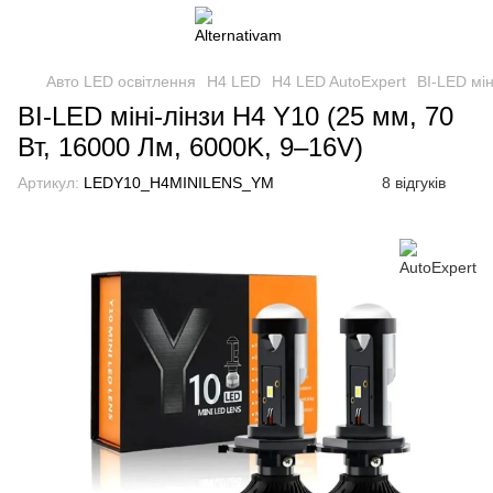
Авто LED освітлення
H4 LED
H4 LED AutoExpert
BI-LED мін
BI-LED міні-лінзи H4 Y10 (25 мм, 70
Вт, 16000 Лм, 6000K, 9–16V)
Артикул:
LEDY10_H4MINILENS_YM
8 відгуків