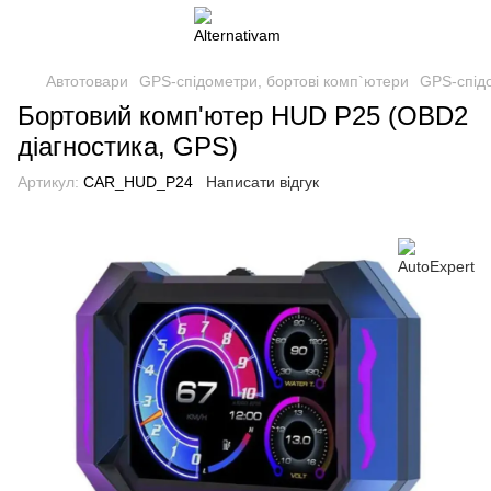
Автотовари
GPS-спідометри, бортові комп`ютери
GPS-спідо
Бортовий комп'ютер HUD P25 (OBD2
діагностика, GPS)
Артикул:
CAR_HUD_P24
Написати відгук