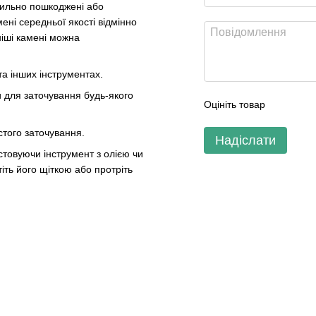
сильно пошкоджені або
ені середньої якості відмінно
ніші камені можна
та інших інструментах.
и для заточування будь-якого
Оцініть товар
стого заточування.
Надіслати
стовуючи інструмент з олією чи
іть його щіткою або протріть