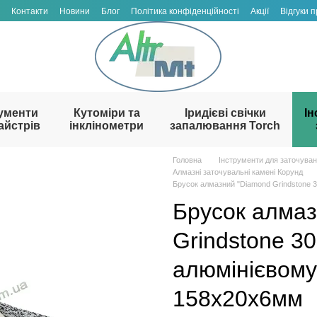
Контакти
Новини
Блог
Політика конфіденційності
Акції
Відгуки 
ументи
Кутоміри та
Іридієві свічки
Ін
айстрів
інклінометри
запалювання Torch
Головна
Інструменти для заточува
Алмазні заточувальні камені Корунд
Брусок алмазний "Diamond Grindstone 
Брусок алмаз
Grindstone 30
алюмінієвому
158х20х6мм