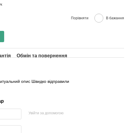
ук
Порівняти
В бажання
антія
Обмін та повернення
Актуальний опис Швидко відправили
ар
Увійти за допомогою