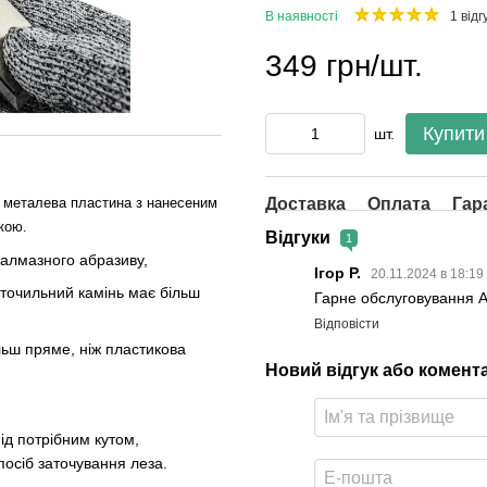
В наявності
1 відг
349 грн/шт.
Купити
шт.
Доставка
Оплата
Гар
це металева пластина з нанесеним
кою.
Відгуки
1
о алмазного абразиву,
Ігор Р.
20.11.2024 в 18:19
 точильний камінь має більш
Гарне обслуговування 
Відповісти
льш пряме, ніж пластикова
Новий відгук або комент
ід потрібним кутом,
осіб заточування леза.