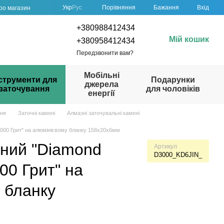
Порівняння
Укр
Рус
Бажання
Вхід
про магазин
+380988412434
Мій кошик
+380958412434
Передзвонити вам?
Мобільні
струменти для
Подарунки
джерела
заточування
для чоловіків
енергії
ння
Заточні камені
Алмазні заточувальні камені
3000 Грит" на алюмінієвому бланку 158х20х6мм
ний "Diamond
Артикул
D3000_KD6JIN_
00 Грит" на
 бланку