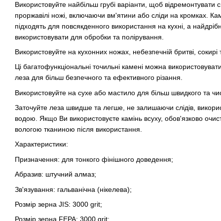
Використовуйте найбільш грубі варіанти, щоб відремонтувати 
проржавілі ножі, включаючи вм'ятини або сліди на кромках. Кам
підходять для повсякденного використання на кухні, а найдріб
використовувати для обробки та полірування.
Використовуйте на кухонних ножах, небезпечній бритві, сокирі 
Ці багатофункціональні точильні камені можна використовуват
леза для більш безпечного та ефективного різання.
Використовуйте на сухе або мастило для більш швидкого та чи
Заточуйте леза швидше та легше, не залишаючи слідів, викори
водою. Якщо Ви використовуєте камінь всуху, обов'язково очист
вологою тканиною після використання.
Характеристики:
Призначення: для тонкого фінішного доведення;
Абразив: штучний алмаз;
Зв'язування: гальванічна (нікелева);
Розмір зерна JIS: 3000 grit;
Розмір зерна FEPA: 3000 grit;