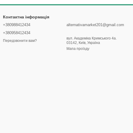
Контактна інформація
+380988412434
alternativamarket201@gmail.com
+380958412434
вул. Академіка Кримського 4а.
Передзвонити вам?
03142, Київ, Україна
Мапа проїзду