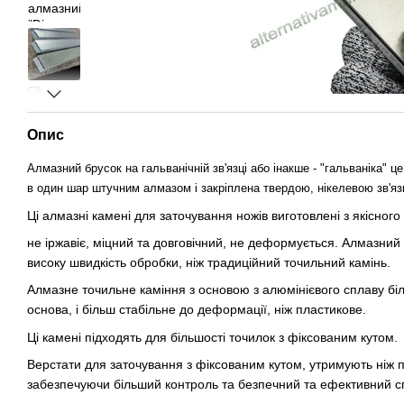
Опис
Алмазний брусок на гальванічній зв'язці або інакше - "гальваніка" 
в один шар штучним алмазом і закріплена твердою, нікелевою зв'яз
Ці алмазні камені для заточування ножів виготовлені з якісног
не іржавіє, міцний та довговічний, не деформується. Алмазний
високу швидкість обробки, ніж традиційний точильний камінь.
Алмазне точильне каміння з основою з алюмінієвого сплаву бі
основа, і більш стабільне до деформації, ніж пластикове.
Ці камені підходять для більшості точилок з фіксованим кутом.
Верстати для заточування з фіксованим кутом, утримують ніж п
забезпечуючи більший контроль та безпечний та ефективний сп