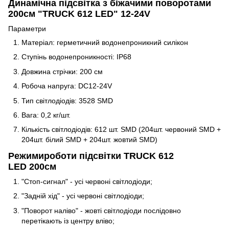
Динамічна підсвітка з біжачими поворотами
200см "TRUCK 612 LED" 12-24V
Параметри
Матеріал: герметичний водонепроникний силікон
Ступінь водонепроникності: IP68
Довжина стрічки: 200 см
Робоча напруга: DC12-24V
Тип світлодіодів: 3528 SMD
Вага: 0,2 кг/шт.
Кількість світлодіодів: 612 шт. SMD (204шт. червоний SMD +
204шт. білий SMD + 204шт. жовтий SMD)
Режимироботи підсвітки TRUCK 612
LED 200см
"Стоп-сигнал" - усі червоні світлодіоди;
"Задній хід" - усі червоні світлодіоди;
"Поворот наліво" - жовті світлодіоди послідовно
перетікають із центру вліво;