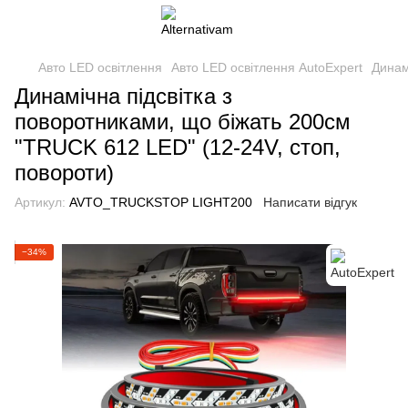
Авто LED освітлення
Авто LED освітлення AutoExpert
Динам
Динамічна підсвітка з
поворотниками, що біжать 200см
"TRUCK 612 LED" (12-24V, стоп,
повороти)
Артикул:
AVTO_TRUCKSTOP LIGHT200
Написати відгук
−34%