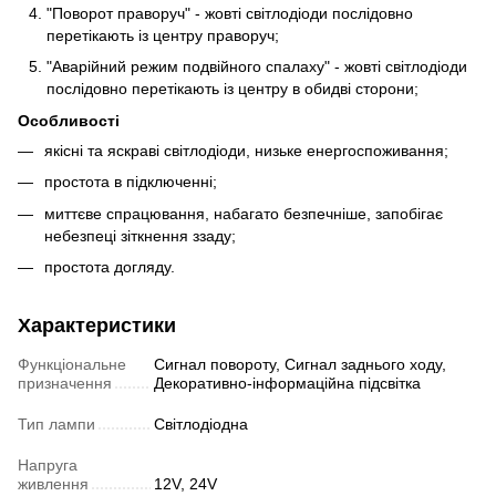
"Поворот праворуч" - жовті світлодіоди послідовно
перетікають із центру праворуч;
"Аварійний режим подвійного спалаху" - жовті світлодіоди
послідовно перетікають із центру в обидві сторони;
Особливості
якісні та яскраві світлодіоди, низьке енергоспоживання;
простота в підключенні;
миттєве спрацювання, набагато безпечніше, запобігає
небезпеці зіткнення ззаду;
простота догляду.
Характеристики
Функціональне
Сигнал повороту, Сигнал заднього ходу,
призначення
Декоративно-інформаційна підсвітка
Тип лампи
Світлодіодна
Напруга
живлення
12V, 24V