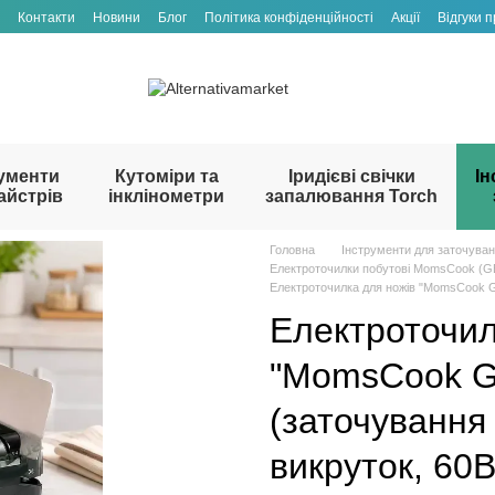
Контакти
Новини
Блог
Політика конфіденційності
Акції
Відгуки 
ументи
Кутоміри та
Іридієві свічки
Ін
айстрів
інклінометри
запалювання Torch
Головна
Інструменти для заточува
Електроточилки побутові MomsCook 
Електроточилка для ножів "MomsCook GT
Електроточил
"MomsCook G
(заточування 
викруток, 60В