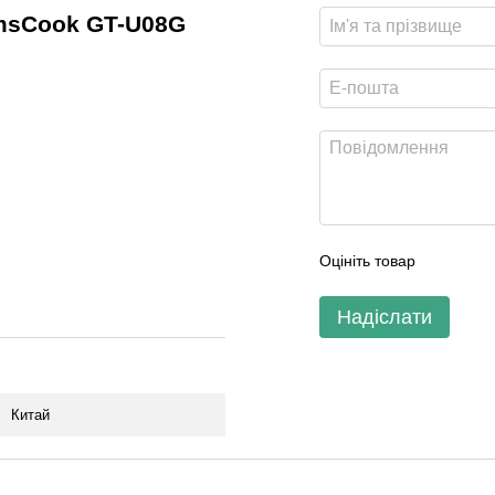
omsCook GT-U08G
Оцініть товар
Надіслати
Китай