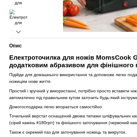
Опис
Електроточилка для ножів MomsCook G
додатковим абразивом для фінішного 
Підійде для домашнього використання та допоможе легко под
ножицям нове життя.
Простий і зручний у використанні, потрібно просто вставити ніж
автоматично під правильним кутом заточить будь-який інструме
Домогосподарка легко впорається самостійно.
Точильний верстат оснащений двома типами шліфувальних кам
(сірий камінь #180гріт) та фінішного заточування (червоний кам
Також є окремий паз для заточування ножиць та викруток.