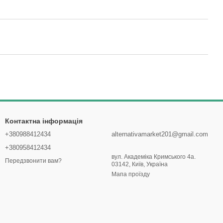
Контактна інформація
+380988412434
alternativamarket201@gmail.com
+380958412434
вул. Академіка Кримського 4а.
Передзвонити вам?
03142, Київ, Україна
Мапа проїзду