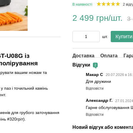
В наявності
2 відг
2 499 грн/шт.
3 
Купити
шт.
T-U08G із
Доставка
Оплата
Гар
полірування
Відгуки
2
арувати вашим ножам та
Макар С
20.07.2026 в 16
Для дружини
 у паз і точильний камінь
Відповісти
нт.
Александр Г.
27.01.2024
Гарне обслуговування Ш
енів для грубого заточування
Відповісти
інь #320гріт).
Новий відгук або комент