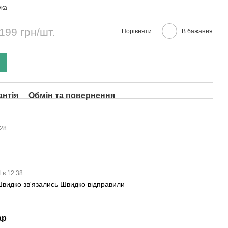
ука
199 грн/шт.
Порівняти
В бажання
антія
Обмін та повернення
:28
 в 12:38
видко зв'язались Швидко відправили
ар