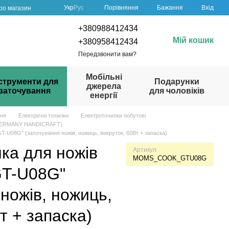
Порівняння
Укр
Рус
Бажання
Вхід
про магазин
+380988412434
Мій кошик
+380958412434
Передзвонити вам?
Мобільні
струменти для
Подарунки
джерела
заточування
для чоловіків
енергії
ння
Електричні точилки
Електроточилки побутові
(GERMANY HANDICRAFT)
-U08G" (заточування ножів, ножиць, викруток, 60Вт + запаска)
ка для ножів
Артикул
MOMS_COOK_GTU08G
T-U08G"
ножів, ножиць,
т + запаска)