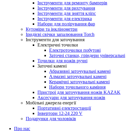
Інструменти для ремонту бамперів
Інструменти для рихтування
Інструменти для зняття кліпс
Інструменти для електрика
Набори для полірування фар
Кутоміри та інклінометри
Іридієві свічки запалювання Torch
Інструменти для заточування
Електричні точилки
Електроточилки побутові
Заточні станки, гріндери універсальні
Точилки для ножів ручні
Заточні камені
Абразивні заточувальні камені
Алмазні заточувальні камені
Керамічні заточувальні камені
Набори точильного каміння
Пристрої для заточування ножів KAZAK
Аксесуари для заточування ножів
Мобільні джерела енергії
Портативні електростанції
Інвертори 12-24 220 V
Подарунки для чоловіків
Про нас