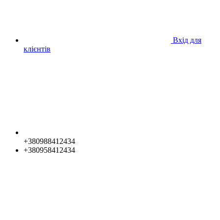
Вхід для
клієнтів
+380988412434
+380958412434