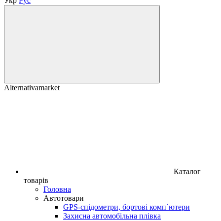
Укр
Рус
Alternativamarket
Каталог
товарів
Головна
Автотовари
GPS-спідометри, бортові комп`ютери
Захисна автомобільна плівка