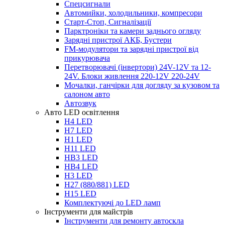
Спецсигнали
Автомийки, холодильники, компресори
Старт-Стоп, Сигналізації
Парктроніки та камери заднього огляду
Зарядні пристрої АКБ, Бустери
FM-модулятори та зарядні пристрої від
прикурювача
Перетворювачі (інвертори) 24V-12V та 12-
24V. Блоки живлення 220-12V 220-24V
Мочалки, ганчірки для догляду за кузовом та
салоном авто
Автозвук
Авто LED освітлення
H4 LED
H7 LED
H1 LED
H11 LED
HB3 LED
HB4 LED
H3 LED
H27 (880/881) LED
H15 LED
Комплектуючі до LED ламп
Інструменти для майстрів
Інструменти для ремонту автоскла