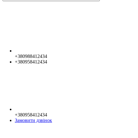
+380988412434
+380958412434
+380958412434
Замовити дзвінок