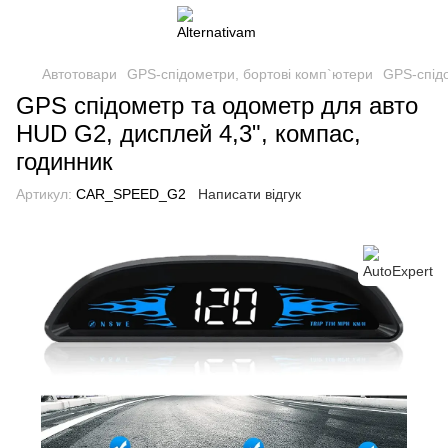
Автотовари
GPS-спідометри, бортові комп`ютери
GPS-спідо
GPS спідометр та одометр для авто
HUD G2, дисплей 4,3", компас,
годинник
Артикул:
CAR_SPEED_G2
Написати відгук