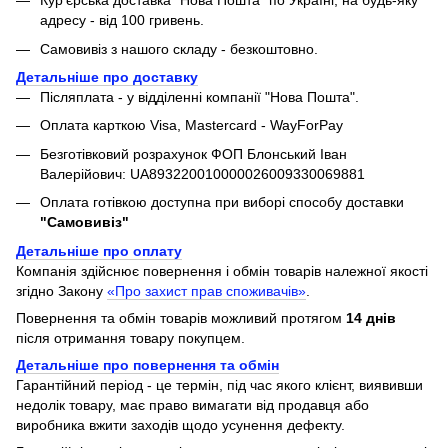
Кур'єрська доставка "Нова Пошта" по Україні, на будь-яку
адресу - від 100 гривень.
Самовивіз з нашого складу - безкоштовно.
Детальніше про доставку
Післяплата - у відділенні компанії "Нова Пошта".
Оплата карткою Visa, Mastercard - WayForPay
Безготівковий розрахунок ФОП Блонський Іван
Валерійович: UA893220010000026009330069881
Оплата готівкою доступна при виборі способу доставки
"Самовивіз"
Детальніше про оплату
Компанія здійснює повернення і обмін товарів належної якості
згідно Закону
«Про захист прав споживачів»
.
Повернення та обмін товарів можливий протягом
14 днів
після отримання товару покупцем.
Детальніше про повернення та обмін
Гарантійний період - це термін, під час якого клієнт, виявивши
недолік товару, має право вимагати від продавця або
виробника вжити заходів щодо усунення дефекту.