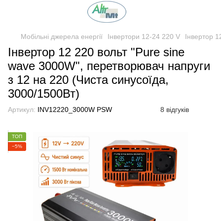
Мобільні джерела енергії
Інвертори 12-24 220 V
Інвертор 1
Інвертор 12 220 вольт "Pure sine
wave 3000W", перетворювач напруги
з 12 на 220 (Чиста синусоїда,
3000/1500Вт)
Артикул:
INV12220_3000W PSW
8 відгуків
ТОП
−5%