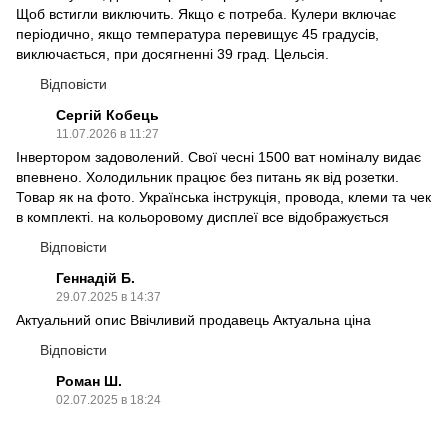
Щоб встигли виключить. Якщо є потреба. Кулери включає
періодично, якщо температура перевищує 45 градусів,
виключається, при досягненні 39 град. Цельсія.
Відповісти
Сергій Кобець
11.07.2026 в 11:27
Інвертором задоволений. Свої чесні 1500 ват номіналу видає
впевнено. Холодильник працює без питань як від розетки.
Товар як на фото. Українська інструкція, провода, клеми та чек
в комплекті. на кольоровому дисплеї все відображується
Відповісти
Геннадій Б.
29.07.2025 в 14:37
Актуальний опис Ввічливий продавець Актуальна ціна
Відповісти
Роман Ш.
02.07.2025 в 18:24