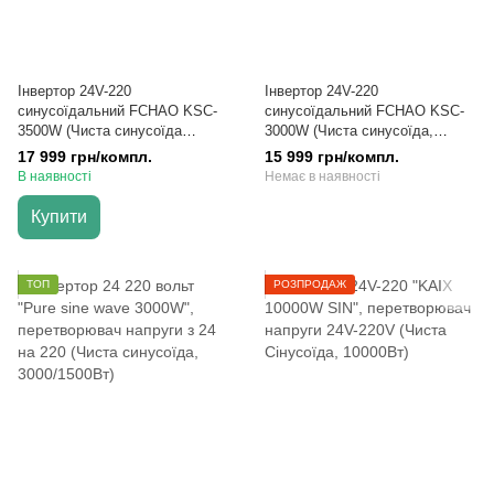
Інвертор 24V-220
Інвертор 24V-220
синусоїдальний FCHAO KSC-
синусоїдальний FCHAO KSC-
3500W (Чиста синусоїда
3000W (Чиста синусоїда,
7000Вт)
6000Вт)
17 999 грн/компл.
15 999 грн/компл.
В наявності
Немає в наявності
Купити
ТОП
РОЗПРОДАЖ