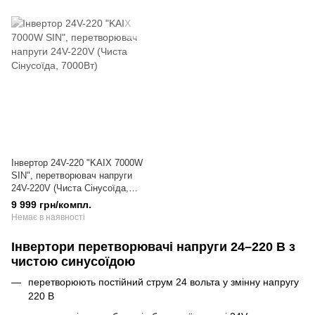
Інвертор 24V-220 "KAIX 7000W
SIN", перетворювач напруги
24V-220V (Чиста Сінусоїда,
7000Вт)
9 999 грн/компл.
Немає в наявності
Інвертори перетворювачі напруги 24–220 В з
чистою синусоїдою
перетворюють постійний струм 24 вольта у змінну напругу
220 В