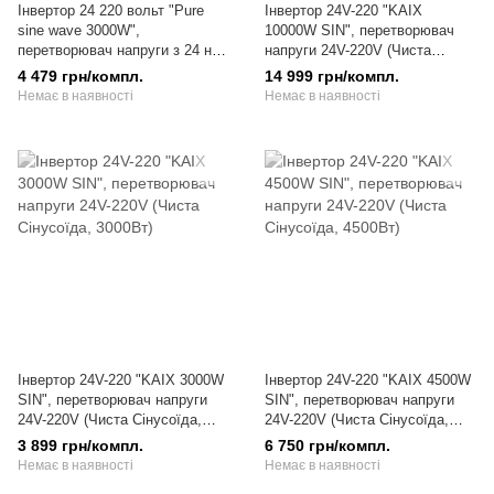
Інвертор 24 220 вольт "Pure
Інвертор 24V-220 "KAIX
sine wave 3000W",
10000W SIN", перетворювач
перетворювач напруги з 24 на
напруги 24V-220V (Чиста
220 (Чиста синусоїда,
Сінусоїда, 10000Вт)
4 479 грн/компл.
14 999 грн/компл.
3000/1500Вт)
Немає в наявності
Немає в наявності
Інвертор 24V-220 "KAIX 3000W
Інвертор 24V-220 "KAIX 4500W
SIN", перетворювач напруги
SIN", перетворювач напруги
24V-220V (Чиста Сінусоїда,
24V-220V (Чиста Сінусоїда,
3000Вт)
4500Вт)
3 899 грн/компл.
6 750 грн/компл.
Немає в наявності
Немає в наявності