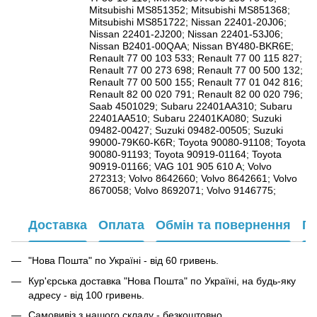
Mitsubishi MS851352; Mitsubishi MS851368;
Mitsubishi MS851722; Nissan 22401-20J06;
Nissan 22401-2J200; Nissan 22401-53J06;
Nissan B2401-00QAA; Nissan BY480-BKR6E;
Renault 77 00 103 533; Renault 77 00 115 827;
Renault 77 00 273 698; Renault 77 00 500 132;
Renault 77 00 500 155; Renault 77 01 042 816;
Renault 82 00 020 791; Renault 82 00 020 796;
Saab 4501029; Subaru 22401AA310; Subaru
22401AA510; Subaru 22401KA080; Suzuki
09482-00427; Suzuki 09482-00505; Suzuki
99000-79K60-K6R; Toyota 90080-91108; Toyota
90080-91193; Toyota 90919-01164; Toyota
90919-01166; VAG 101 905 610 A; Volvo
272313; Volvo 8642660; Volvo 8642661; Volvo
8670058; Volvo 8692071; Volvo 9146775;
Доставка
Оплата
Обмін та повернення
Га
"Нова Пошта" по Україні - від 60 гривень.
Кур'єрська доставка "Нова Пошта" по Україні, на будь-яку
адресу - від 100 гривень.
Самовивіз з нашого складу - безкоштовно.