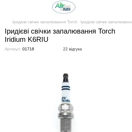
Іридієві свічки запалювання Torch
Іридієві свічки запалюва
Іридієві свічки запалювання Torch
Iridium K6RIU
Артикул:
01718
22 відгука