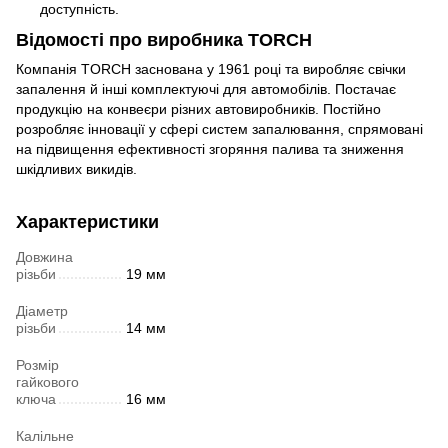
доступність.
Відомості про виробника TORCH
Компанія TORCH заснована у 1961 році та виробляє свічки
запалення й інші комплектуючі для автомобілів. Постачає
продукцію на конвеєри різних автовиробників. Постійно
розробляє інновації у сфері систем запалювання, спрямовані
на підвищення ефективності згоряння палива та зниження
шкідливих викидів.
Характеристики
Довжина
різьби
19 мм
Діаметр
різьби
14 мм
Розмір
гайкового
ключа
16 мм
Калільне