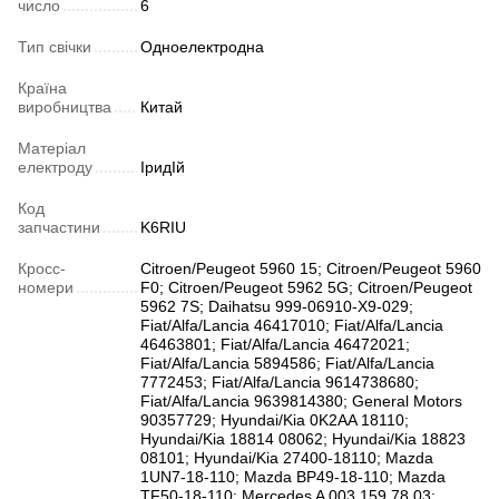
число
6
Тип свічки
Одноелектродна
Країна
виробництва
Китай
Матеріал
електроду
ІридІй
Код
запчастини
K6RIU
Кросс-
Citroen/Peugeot 5960 15; Citroen/Peugeot 5960
номери
F0; Citroen/Peugeot 5962 5G; Citroen/Peugeot
5962 7S; Daihatsu 999-06910-X9-029;
Fiat/Alfa/Lancia 46417010; Fiat/Alfa/Lancia
46463801; Fiat/Alfa/Lancia 46472021;
Fiat/Alfa/Lancia 5894586; Fiat/Alfa/Lancia
7772453; Fiat/Alfa/Lancia 9614738680;
Fiat/Alfa/Lancia 9639814380; General Motors
90357729; Hyundai/Kia 0K2AA 18110;
Hyundai/Kia 18814 08062; Hyundai/Kia 18823
08101; Hyundai/Kia 27400-18110; Mazda
1UN7-18-110; Mazda BP49-18-110; Mazda
TF50-18-110; Mercedes A 003 159 78 03;