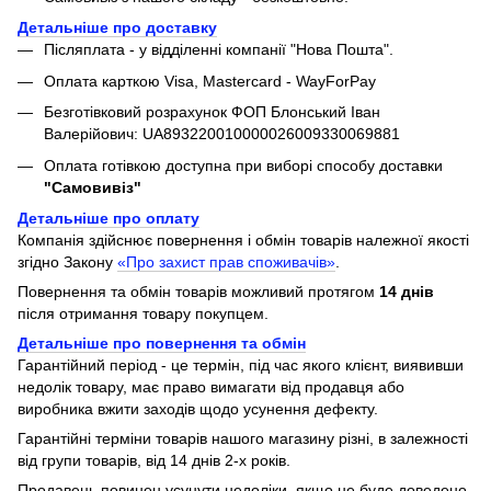
Детальніше про доставку
Післяплата - у відділенні компанії "Нова Пошта".
Оплата карткою Visa, Mastercard - WayForPay
Безготівковий розрахунок ФОП Блонський Іван
Валерійович: UA893220010000026009330069881
Оплата готівкою доступна при виборі способу доставки
"Самовивіз"
Детальніше про оплату
Компанія здійснює повернення і обмін товарів належної якості
згідно Закону
«Про захист прав споживачів»
.
Повернення та обмін товарів можливий протягом
14 днів
після отримання товару покупцем.
Детальніше про повернення та обмін
Гарантійний період - це термін, під час якого клієнт, виявивши
недолік товару, має право вимагати від продавця або
виробника вжити заходів щодо усунення дефекту.
Гарантійні терміни товарів нашого магазину різні, в залежності
від групи товарів, від 14 днів 2-х років.
Продавець повинен усунути недоліки, якщо не буде доведено,