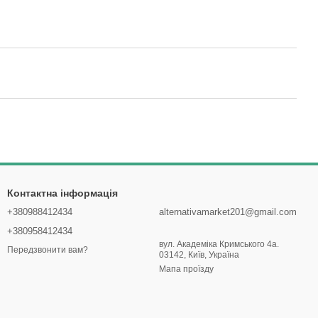
Контактна інформація
+380988412434
alternativamarket201@gmail.com
+380958412434
вул. Академіка Кримського 4а.
Передзвонити вам?
03142, Київ, Україна
Мапа проїзду