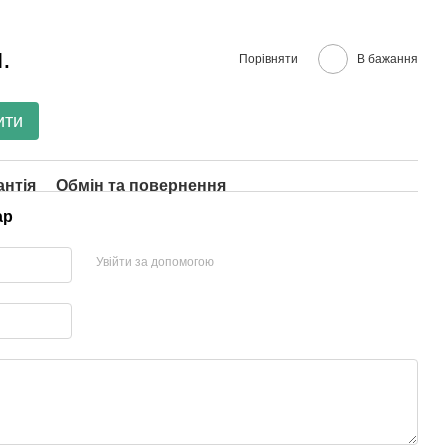
.
Порівняти
В бажання
ити
антія
Обмін та повернення
ар
Увійти за допомогою