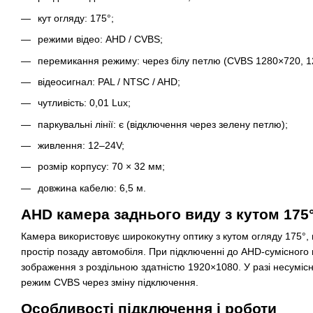
кут огляду: 175°;
режими відео: AHD / CVBS;
перемикання режиму: через білу петлю (CVBS 1280×720, 1
відеосигнал: PAL / NTSC / AHD;
чутливість: 0,01 Lux;
паркувальні лінії: є (відключення через зелену петлю);
живлення: 12–24V;
розмір корпусу: 70 × 32 мм;
довжина кабелю: 6,5 м.
AHD камера заднього виду з кутом 175°
Камера використовує ширококутну оптику з кутом огляду 175°
простір позаду автомобіля. При підключенні до AHD-сумісного
зображення з роздільною здатністю 1920×1080. У разі несумісн
режим CVBS через зміну підключення.
Особливості підключення і роботи