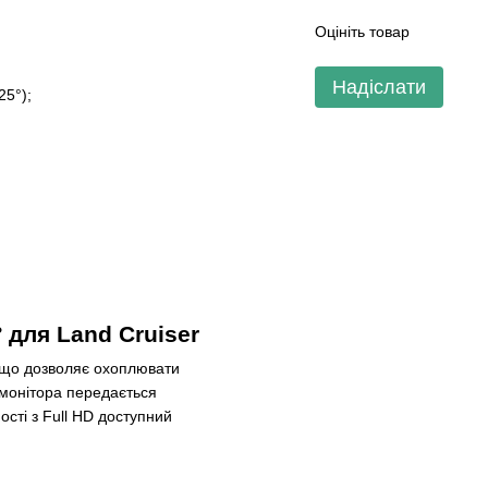
Оцініть товар
Надіслати
25°);
 для Land Cruiser
, що дозволяє охоплювати
 монітора передається
ості з Full HD доступний