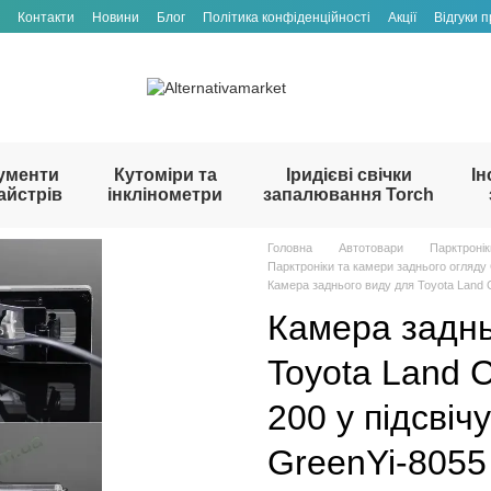
Контакти
Новини
Блог
Політика конфіденційності
Акції
Відгуки 
ументи
Кутоміри та
Іридієві свічки
Ін
айстрів
інклінометри
запалювання Torch
Головна
Автотовари
Парктронік
Парктроніки та камери заднього огляду
Камера заднього виду для Toyota Land C
Камера заднь
Toyota Land Cr
200 у підсві
GreenYi-805