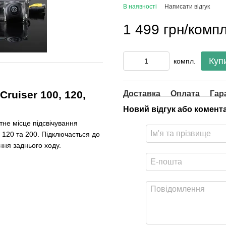
В наявності
Написати відгук
1 499 грн/компл
Куп
компл.
ruiser 100, 120,
Доставка
Оплата
Гар
Новий відгук або комент
не місце підсвічування
 120 та 200. Підключається до
ння заднього ходу.