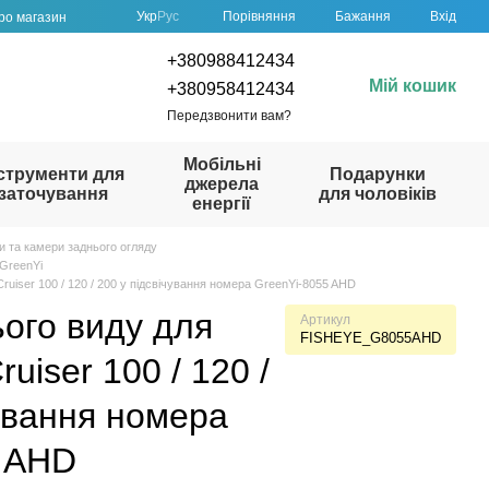
Порівняння
Укр
Рус
Бажання
Вхід
про магазин
+380988412434
Мій кошик
+380958412434
Передзвонити вам?
Мобільні
струменти для
Подарунки
джерела
заточування
для чоловіків
енергії
и та камери заднього огляду
 GreenYi
ruiser 100 / 120 / 200 у підсвічування номера GreenYi-8055 AHD
ого виду для
Артикул
FISHEYE_G8055AHD
uiser 100 / 120 /
чування номера
5 AHD