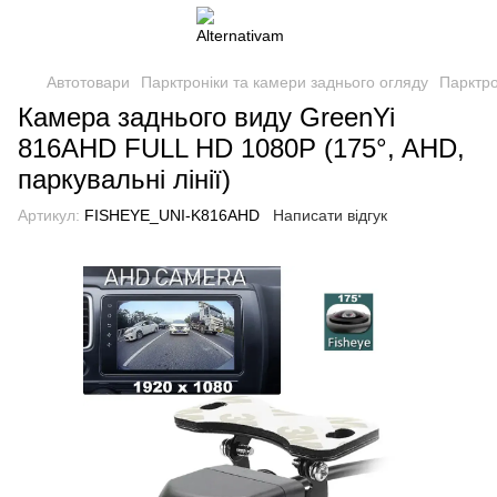
Автотовари
Парктроніки та камери заднього огляду
Парктро
Камера заднього виду GreenYi
816AHD FULL HD 1080P (175°, AHD,
паркувальні лінії)
Артикул:
FISHEYE_UNI-K816AHD
Написати відгук