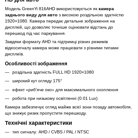
Модель GreenYi 816AHD використовується як
камера
заднього виду для авто
з високою роздільною здатністю
1920×1080. Камера передає детальне зображення на
дисплей, що дозволяє точніше оцінювати відстань до
перешкод під час паркування.
Завдяки формату AHD та підтримці різних режимів
відеосигналу камера може працювати з різними типами
дисплеїв.
Особливості зображення
роздільна здатність FULL HD 1920×1080
широкий кут огляду 175°
ефект «риб’яче око» для максимального охоплення
робота при низькому освітленні (0.01 Lux)
Камера забезпечує огляд майже всієї зони позаду автомобіля,
що знижує ризик пропустити перешкоду.
Технічні характеристики
тип сигналу: AHD / CVBS / PAL / NTSC