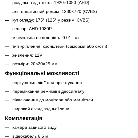
роздільна здатність: 1920×1080 (AHD)
альтернативний режим: 1280×720 (CVBS)
кут огляду: 175° (125° у режимі CVBS)
сенсор: AHD 1080P
мінімальна освітленість: 0.01 Lux
тип кріплення: кронштейн (саморізи або скотч)
живлення: 12V
розміри: 20×20×25 мм
Функціональні можливості
паркувальні лінії для орієнтування
перемикання режимів відеосигналу
підключення до монітора або магнітоли
широкий огляд задньої зони
Комплектація
камера заднього виду
відеокабель 6.5 м