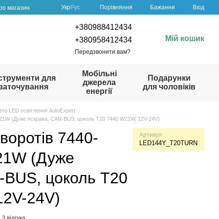
Порівняння
Укр
Рус
Бажання
Вхід
про магазин
+380988412434
Мій кошик
+380958412434
Передзвонити вам?
Мобільні
струменти для
Подарунки
джерела
заточування
для чоловіків
енергії
вто LED освітлення AutoExpert
21W (Дуже яскрава, CAN-BUS, цоколь T20 7440 W21W, 12V-24V)
воротів 7440-
Артикул
LED144Y_T20TURN
21W (Дуже
-BUS, цоколь T20
12V-24V)
3 відгука