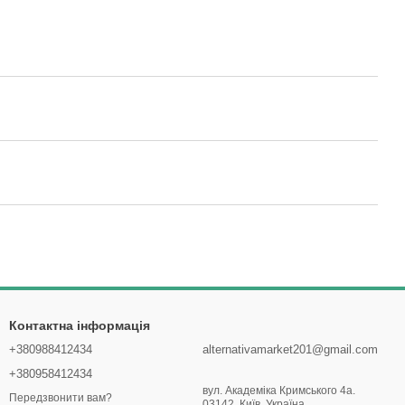
Контактна інформація
+380988412434
alternativamarket201@gmail.com
+380958412434
вул. Академіка Кримського 4а.
Передзвонити вам?
03142, Київ, Україна