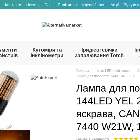
Контакти
Новини
Блог
Політика конфіденційності
Акції
Відгуки 
ументи
Кутоміри та
Іридієві свічки
Ін
айстрів
інклінометри
запалювання Torch
Головна
Авто LED освітлення
А
Лампа для поворотів 7440-144LED YEL 
Лампа для по
144LED YEL 
яскрава, CAN
7440 W21W, 
Немає в наявності