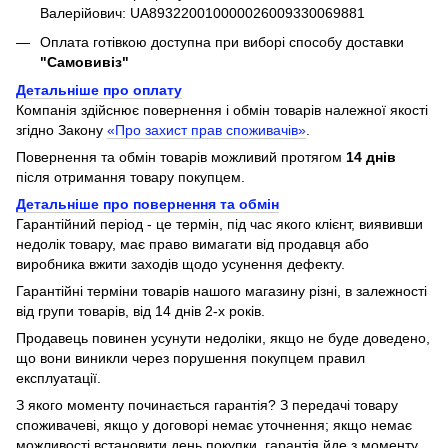
Валерійович: UA893220010000026009330069881
Оплата готівкою доступна при виборі способу доставки
"Самовивіз"
Детальніше про оплату
Компанія здійснює повернення і обмін товарів належної якості
згідно Закону
«Про захист прав споживачів»
.
Повернення та обмін товарів можливий протягом
14 днів
після отримання товару покупцем.
Детальніше про повернення та обмін
Гарантійний період - це термін, під час якого клієнт, виявивши
недолік товару, має право вимагати від продавця або
виробника вжити заходів щодо усунення дефекту.
Гарантійні терміни товарів нашого магазину різні, в залежності
від групи товарів, від 14 днів 2-х років.
Продавець повинен усунути недоліки, якщо не буде доведено,
що вони виникли через порушення покупцем правил
експлуатації.
З якого моменту починається гарантія? З передачі товару
споживачеві, якщо у договорі немає уточнення; якщо немає
можливості встановити день покупки, гарантія йде з моменту