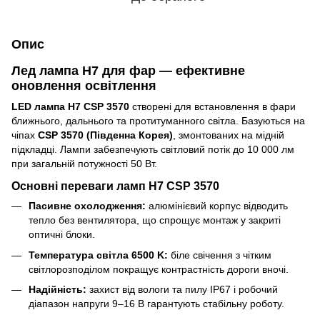
Опис
Лед лампа H7 для фар — ефективне
оновлення освітлення
LED лампа H7 CSP 3570
створені для встановлення в фари
ближнього, дальнього та протитуманного світла. Базуються на
чіпах
CSP 3570 (Південна Корея)
, змонтованих на мідній
підкладці. Лампи забезпечують світловий потік до 10 000 лм
при загальній потужності 50 Вт.
Основні переваги ламп H7 CSP 3570
Пасивне охолодження:
алюмінієвий корпус відводить
тепло без вентилятора, що спрощує монтаж у закриті
оптичні блоки.
Температура світла 6500 K:
біле свічення з чітким
світлорозподілом покращує контрастність дороги вночі.
Надійність:
захист від вологи та пилу IP67 і робочий
діапазон напруги 9–16 В гарантують стабільну роботу.