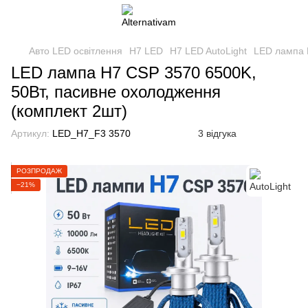
Авто LED освітлення
H7 LED
H7 LED AutoLight
LED лампа 
LED лампа H7 CSP 3570 6500K,
50Вт, пасивне охолодження
(комплект 2шт)
Артикул:
LED_H7_F3 3570
3 відгука
РОЗПРОДАЖ
−21%