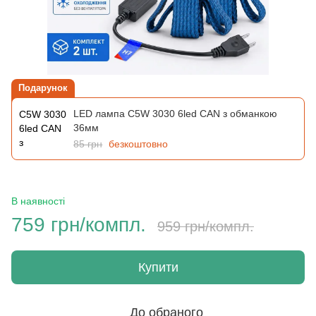
Подарунок
LED лампа C5W 3030 6led CAN з обманкою
36мм
85 грн
безкоштовно
В наявності
759 грн/компл.
959 грн/компл.
Купити
До обраного