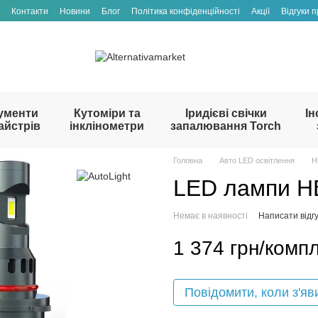
Контакти
Новини
Блог
Політика конфіденційності
Акції
Відгуки 
ументи
Кутоміри та
Іридієві свічки
Ін
айстрів
інклінометри
запалювання Torch
Головна
Авто LED освітлення
H
LED лампи H
Немає в наявності
Написати відгу
1 374 грн/компл
Повідомити, коли з'яв