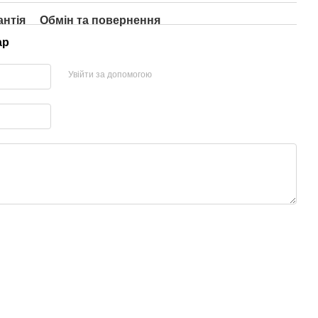
антія
Обмін та повернення
ар
Увійти за допомогою