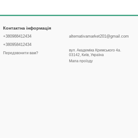
Контактна інформація
+380988412434
alternativamarket201@gmail.com
+380958412434
вул. Академіка Кримського 4а.
Передзвонити вам?
03142, Київ, Україна
Мапа проїзду