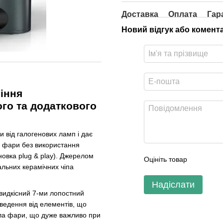
Доставка
Оплата
Гар
Новий відгук або комент
іння
ого та додаткового
и від галогенових ламп і дає
е фари без використання
новка plug & play). Джерелом
Оцініть товар
альних керамічних чіпа
Надіслати
швидкісний 7-ми лопостний
ведення від елементів, що
кла фари, що дуже важливо при