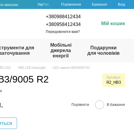
Порівняння
Укр
Рус
Бажання
Вхід
про магазин
+380988412434
Мій кошик
+380958412434
Передзвонити вам?
Мобільні
струменти для
Подарунки
джерела
заточування
для чоловіків
енергії
B3 LED
HB3 LED AutoLight
LED лампи HB3/9005 R2
B3/9005 R2
Артикул
R2_HB3
к
.
Порівняти
В бажання
иться