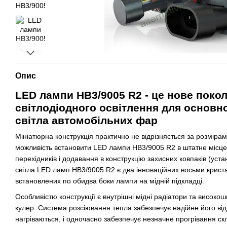
Опис
LED лампи HB3/9005 R2 - це нове покол
світлодіодного освітлення для основн
світла автомобільних фар
Мініатюрна конструкція практично не відрізняється за розмірам
можливість встановити LED лампи HB3/9005 R2 в штатне місц
перехідників і додавання в конструкцію захисних ковпаків (уста
світла LED ламп HB3/9005 R2 є два інноваційних восьми крист
встановлених по обидва боки лампи на мідній підкладці.
Особливістю конструкції є внутрішні мідні радіатори та високо
кулер. Система розсіювання тепла забезпечує надійне його від
нагріваються, і одночасно забезпечує незначне прогрівання с