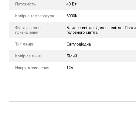
Потужність
40 Вт
Колірна температура
6000K
Функціональне
Ближнє світло, Дальнє світло, Прот
призначення
головного світла
Тип лампи
Світлодіодна
Колір світіння
Білий
Напруга живлення
12V