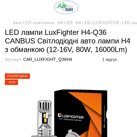
Авто LED освітлення
H4 LED
H4 LED LUXFIGHTER
LED ла
LED лампи LuxFighter H4-Q36
CANBUS Світлодіодні авто лампи H4
з обманкою (12-16V, 80W, 16000Lm)
Артикул:
CAR_LUXFIGHT_Q36H4
1 відгук
РОЗПРОДАЖ
−21%