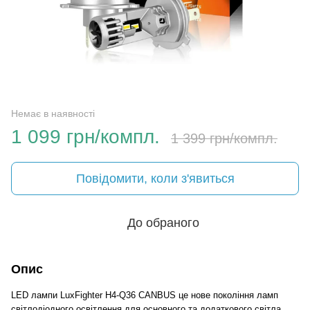
Немає в наявності
1 099 грн/компл.
1 399 грн/компл.
Повідомити, коли з'явиться
До обраного
Опис
LED лампи LuxFighter H4-Q36 CANBUS це нове покоління ламп
світлодіодного освітлення для основного та додаткового світла