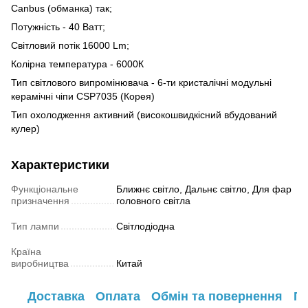
Canbus (обманка) так;
Потужність - 40 Ватт;
Світловий потік 16000 Lm;
Колірна температура - 6000К
Тип світлового випромінювача - 6-ти кристалічні модульні
керамічні чіпи CSP7035 (Корея)
Тип охолодження активний (високошвидкісний вбудований
кулер)
Характеристики
Функціональне
Ближнє світло, Дальнє світло, Для фар
призначення
головного світла
Тип лампи
Світлодіодна
Країна
виробництва
Китай
Доставка
Оплата
Обмін та повернення
Га