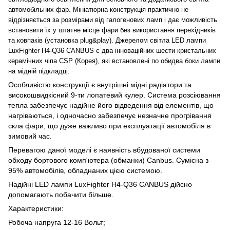
автомобільних фар. Мініатюрна конструкція практично не
відрізняється за розмірами від галогенових ламп і дає можливість
встановити їх у штатне місце фари без використання перехідників
та ковпаків (установка plug&play). Джерелом світла LED лампи
LuxFighter H4-Q36 CANBUS є два інноваційних шести кристальних
керамічних чіпа CSP (Корея), які встановлені по обидва боки лампи
на мідній підкладці.
Особливістю конструкції є внутрішні мідні радіатори та
високошвидкісний 9-ти лопатевий кулер. Система розсіювання
тепла забезпечує надійне його відведення від елементів, що
нагріваються, і одночасно забезпечує незначне прогрівання
скла фари, що дуже важливо при експлуатації автомобіля в
зимовий час.
Перевагою даної моделі є наявність вбудованої системи
обходу бортового комп'ютера (обманки) Canbus. Сумісна з
95% автомобілів, обладнаних цією системою.
Надійні LED лампи LuxFighter H4-Q36 CANBUS дійсно
допомагають побачити більше.
Характеристики:
Робоча напруга 12-16 Вольт;