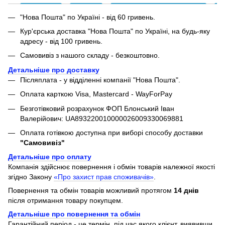
"Нова Пошта" по Україні - від 60 гривень.
Кур'єрська доставка "Нова Пошта" по Україні, на будь-яку
адресу - від 100 гривень.
Самовивіз з нашого складу - безкоштовно.
Детальніше про доставку
Післяплата - у відділенні компанії "Нова Пошта".
Оплата карткою Visa, Mastercard - WayForPay
Безготівковий розрахунок ФОП Блонський Іван
Валерійович: UA893220010000026009330069881
Оплата готівкою доступна при виборі способу доставки
"Самовивіз"
Детальніше про оплату
Компанія здійснює повернення і обмін товарів належної якості
згідно Закону
«Про захист прав споживачів»
.
Повернення та обмін товарів можливий протягом
14 днів
після отримання товару покупцем.
Детальніше про повернення та обмін
Гарантійний період - це термін, під час якого клієнт, виявивши