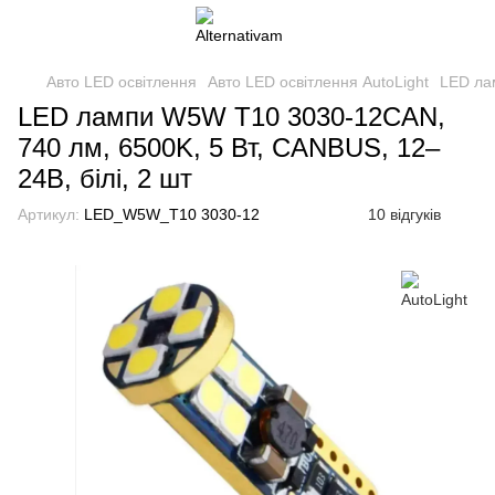
Авто LED освітлення
Авто LED освітлення AutoLight
LED ла
LED лампи W5W T10 3030-12CAN,
740 лм, 6500K, 5 Вт, CANBUS, 12–
24В, білі, 2 шт
Артикул:
LED_W5W_T10 3030-12
10 відгуків