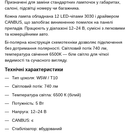
Призначені для заміни стандартних лампочок у габаритах,
салоні, підсвітці номеру чи багажника.
Кожна лампа обладнана 12 LED-чіпами 3030 і драйвером
CANBUS, що запобігає виникненню помилок на панелі
приладів. Працюють у діапазоні 12–24 В, сумісні з легковими
та комерційними авто.
Бі-полярна конструкція схемотехніки дозволяє підключення
без дотримання полярності. Світловий потік 740 лм,
температура свічення 6500K — біле світло для чіткої
видимості та сучасного вигляду.
Технічні характеристики
Тип цоколя: W5W / T10
Світловий потік: 740 лм
Температура світла: 6500 К (білий)
Потужність: 5 Вт
Напруга: 12–24 В
CANBUS: є
Стабілізатор: вбудований