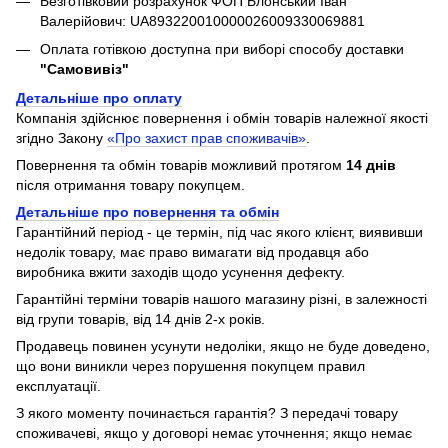
Безготівковий розрахунок ФОП Блонський Іван
Валерійович: UA893220010000026009330069881
Оплата готівкою доступна при виборі способу доставки
"Самовивіз"
Детальніше про оплату
Компанія здійснює повернення і обмін товарів належної якості
згідно Закону
«Про захист прав споживачів»
.
Повернення та обмін товарів можливий протягом
14 днів
після отримання товару покупцем.
Детальніше про повернення та обмін
Гарантійний період - це термін, під час якого клієнт, виявивши
недолік товару, має право вимагати від продавця або
виробника вжити заходів щодо усунення дефекту.
Гарантійні терміни товарів нашого магазину різні, в залежності
від групи товарів, від 14 днів 2-х років.
Продавець повинен усунути недоліки, якщо не буде доведено,
що вони виникли через порушення покупцем правил
експлуатації.
З якого моменту починається гарантія? З передачі товару
споживачеві, якщо у договорі немає уточнення; якщо немає