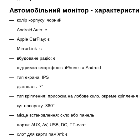
Автомобільний монітор - характеристи
колір корпусу: чорний
Android Auto: є
Apple CarPlay: є
MirrorLink: є
вбудоване радіо: є
підтримка смартфонів: iPhone та Android
тип екрана: IPS
діагональ: 7"
тип кріплення: присоска на лобове скло, окреме кріплення
кут повороту: 360°
місце встановлення: скло або панель
порти: AUX, AV, USB, DC, TF-слот
слот для карти пам’яті: є