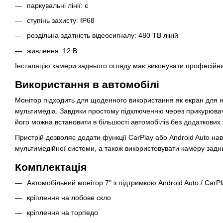
паркувальні лінії: є
ступінь захисту: IP68
роздільна здатність відеосигналу: 480 ТВ ліній
живлення: 12 В
Інсталяцію камери заднього огляду має виконувати професійни
Використання в автомобілі
Монітор підходить для щоденного використання як екран для нав
мультимедіа. Завдяки простому підключенню через прикурювач
його можна встановити в більшості автомобілів без додаткових 
Пристрій дозволяє додати функції CarPlay або Android Auto нав
мультимедійної системи, а також використовувати камеру задн
Комплектація
Автомобільний монітор 7" з підтримкою Android Auto / CarPl
кріплення на лобове скло
кріплення на торпедо