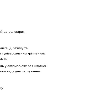
й автоелектрик.
ігації, зв’язку та
 і універсальним кріпленням
змін.
іть у автомобілях без штатної
ього виду для паркування.
ay