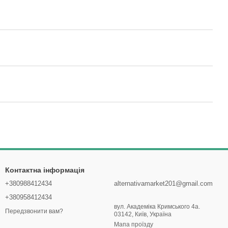
Контактна інформація
+380988412434
alternativamarket201@gmail.com
+380958412434
вул. Академіка Кримського 4а.
Передзвонити вам?
03142, Київ, Україна
Мапа проїзду