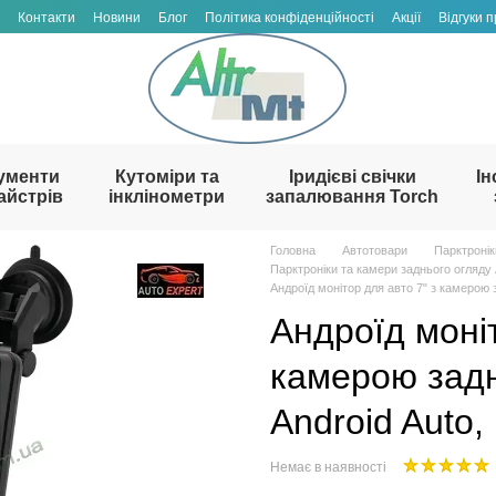
Контакти
Новини
Блог
Політика конфіденційності
Акції
Відгуки 
ументи
Кутоміри та
Іридієві свічки
Ін
айстрів
інклінометри
запалювання Torch
Головна
Автотовари
Парктронік
Парктроніки та камери заднього огляду 
Андроїд монітор для авто 7" з камерою за
Андроїд моніт
камерою задн
Android Auto, 
Немає в наявності