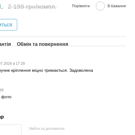
.
2 199 грн/компл.
Порівняти
В бажання
иться
антія
Обмін та повернення
07.2026 в 17:28
ручне кріплення міцно тримається. Задоволена
:38
а фото
ар
Увійти за допомогою