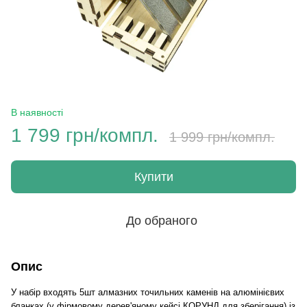
В наявності
1 799 грн/компл.
1 999 грн/компл.
Купити
До обраного
Опис
У набір входять 5шт алмазних точильних каменів на алюмінієвих
бланках (у фірмовому дерев'яному кейсі КОРУНД для зберігання) із