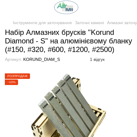
Інструменти для заточування
Заточні камені
Алмазні заточу
Набір Алмазних брусків "Korund
Diamond - S" на алюмінієвому бланку
(#150, #320, #600, #1200, #2500)
Артикул:
KORUND_DIAM_S
1 відгук
РОЗПРОДАЖ
−10%