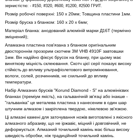
зернистістю: - #150, #320, #600, #1200, #2500 ГРИТ.
Розмір робочої поверхні: 150 х 20мм; Товщина пластини 1мм.
Розмір бруска з бланком: 160 х 20 х 6мм;
Матеріал бланка: анодований алюміній марки Д16Т (термічно
зміцнений);
Аламазна пластина пов'язана з бланком оригінальним
двостороннім прозорим скотчем 3M VHB 4910F завтовшки
1мм. Він надійно фіксує брусок на бланку, при цьому має
виняткову міцність склеювання. Скотч цієї серії показує високу
стійкість до впливу ультрафіолетового випромінювання,
вологи, солей, розчинників, не схильний до впливу
температури.
Набір Алмазних брусків "Korund Diamond - S" на алюмінієвих
бланках (преміум якість), на гальванічній зв'язці або інакше -
"гальваніка" це металева пластина з нанесеним в один шар
штучним алмазом і закріплена твердою, нікелевою зв'язкою.
Ці алмазні камені для заточування ножів виготовлені з якісного
алмазного абразиву, що не іржавіє, міцний і довговічний, не
деформується. Алмазний точильний камінь має більш високу
швидкість обробки, ніж традиційний точильний камінь.