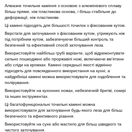
Алмазне точильне каміння з основою з алюмінієвого сплаву
більш пряме, ніж пластикова основа, і більш стабільне до
деформації, ніж пластикове.
Ці камені підходять для більшості точилок з фіксованим кутом.
Верстати для заточування з фіксованим кутом, утримують ніж
під потрібним кутом, забезпечуючи більший контроль та
безпечний та ефективний спосіб заточування леза.
Використовуйте найбільш грубі варіанти, щоб відремонтувати
сильно пошкоджені або проржавілі ножі, включаючи вм'ятини
або сліди на кромках. Камені середньої якості відмінно
підходять для повсякденного використання на кухні, а
найдрібніші камені можна використовувати для оздоблення та
полірування.
Використовуйте на кухонних ножах, небезпечній бритві, сокирі
та інших інструментах.
Ці багатофункціональні точильні камені можна
використовувати для заточування будь-якого леза для більш
безпечного та ефективного різання.
Використовуйте на сухе або мастило для більш швидкого та
чистого заточування.