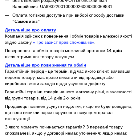
Безготівковий розрахунок ФОП Блонський Іван
Валерійович: UA893220010000026009330069881
Оплата готівкою доступна при виборі способу доставки
"Самовивіз"
Детальніше про оплату
Компанія здійснює повернення і обмін товарів належної якості
згідно Закону
«Про захист прав споживачів»
.
Повернення та обмін товарів можливий протягом
14 днів
після отримання товару покупцем.
Детальніше про повернення та обмін
Гарантійний період - це термін, під час якого клієнт, виявивши
недолік товару, має право вимагати від продавця або
виробника вжити заходів щодо усунення дефекту.
Гарантійні терміни товарів нашого магазину різні, в залежності
від групи товарів, від 14 днів 2-х років.
Продавець повинен усунути недоліки, якщо не буде доведено,
що вони виникли через порушення покупцем правил
експлуатації.
З якого моменту починається гарантія? З передачі товару
споживачеві, якщо у договорі немає уточнення; якщо немає