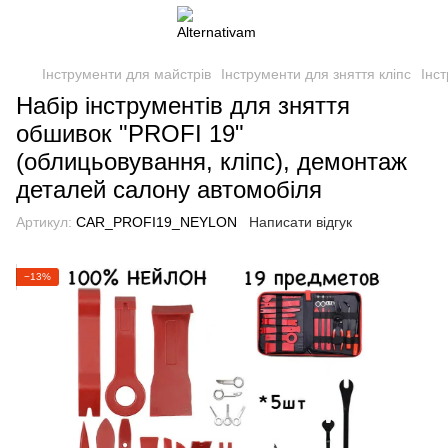
Інструменти для майстрів
Інструменти для зняття кліпс
Інс
Набір інструментів для зняття
обшивок "PROFI 19"
(облицьовування, кліпс), демонтаж
деталей салону автомобіля
Артикул:
CAR_PROFI19_NEYLON
Написати відгук
−13%