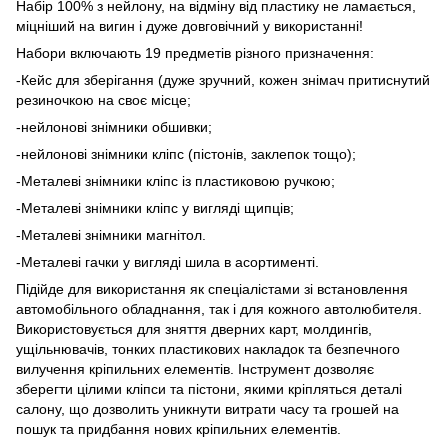
Набір 100% з нейлону, на відміну від пластику не ламається,
міцніший на вигин і дуже довговічний у використанні!
Набори включають 19 предметів різного призначення:
-Кейс для зберігання (дуже зручний, кожен знімач притиснутий
резиночкою на своє місце;
-нейлонові знімники обшивки;
-нейлонові знімники кліпс (пістонів, заклепок тощо);
-Металеві знімники кліпс із пластиковою ручкою;
-Металеві знімники кліпс у вигляді щипців;
-Металеві знімники магнітол.
-Металеві гачки у вигляді шила в асортименті.
Підійде для використання як спеціалістами зі встановлення
автомобільного обладнання, так і для кожного автолюбителя.
Використовується для зняття дверних карт, молдингів,
ущільнювачів, тонких пластикових накладок та безпечного
вилучення кріпильних елементів. Інструмент дозволяє
зберегти цілими кліпси та пістони, якими кріпляться деталі
салону, що дозволить уникнути витрати часу та грошей на
пошук та придбання нових кріпильних елементів.