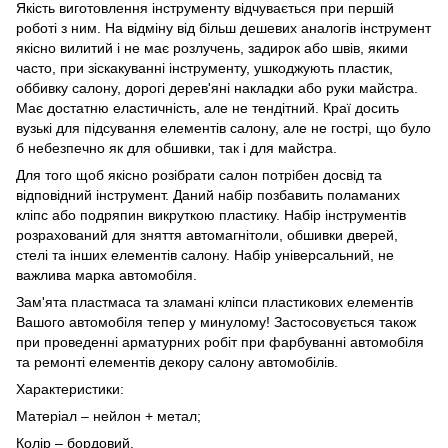
Якість виготовлення інструменту відчувається при першій
роботі з ним. На відміну від більш дешевих аналогів інструмент
якісно вилитий і не має розлучень, задирок або швів, якими
часто, при зіскакуванні інструменту, ушкоджують пластик,
оббивку салону, дорогі дерев'яні накладки або руки майстра.
Має достатню еластичність, але не тендітний. Краї досить
вузькі для підсування елементів салону, але не гострі, що було
б небезпечно як для обшивки, так і для майстра.
Для того щоб якісно розібрати салон потрібен досвід та
відповідний інструмент. Даний набір позбавить поламаних
кліпс або подряпин викруткою пластику. Набір інструментів
розрахований для зняття автомагнітоли, обшивки дверей,
стелі та інших елементів салону. Набір універсальний, не
важлива марка автомобіля.
Зам'ята пластмаса та зламані кліпси пластикових елементів
Вашого автомобіля тепер у минулому! Застосовується також
при проведенні арматурних робіт при фарбуванні автомобіля
та ремонті елементів декору салону автомобілів.
Характеристики:
Матеріал – нейлон + метал;
Колір – бордовий.