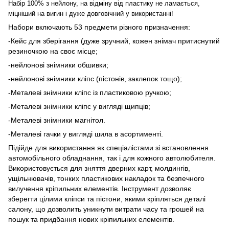
Набір 100% з нейлону, на відміну від пластику не ламається,
міцніший на вигин і дуже довговічний у використанні!
Набори включають 53 предмети різного призначення:
-Кейс для зберігання (дуже зручний, кожен знімач притиснутий
резиночкою на своє місце;
-нейлонові знімники обшивки;
-нейлонові знімники кліпс (пістонів, заклепок тощо);
-Металеві знімники кліпс із пластиковою ручкою;
-Металеві знімники кліпс у вигляді щипців;
-Металеві знімники магнітол.
-Металеві гачки у вигляді шила в асортименті.
Підійде для використання як спеціалістами зі встановлення
автомобільного обладнання, так і для кожного автолюбителя.
Використовується для зняття дверних карт, молдингів,
ущільнювачів, тонких пластикових накладок та безпечного
вилучення кріпильних елементів. Інструмент дозволяє
зберегти цілими кліпси та пістони, якими кріпляться деталі
салону, що дозволить уникнути витрати часу та грошей на
пошук та придбання нових кріпильних елементів.