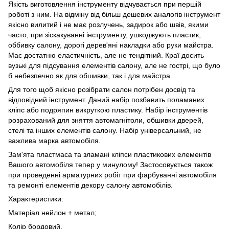
Якість виготовлення інструменту відчувається при першій
роботі з ним. На відміну від більш дешевих аналогів інструмент
якісно вилитий і не має розлучень, задирок або швів, якими
часто, при зіскакуванні інструменту, ушкоджують пластик,
оббивку салону, дорогі дерев'яні накладки або руки майстра.
Має достатню еластичність, але не тендітний. Краї досить
вузькі для підсування елементів салону, але не гострі, що було
б небезпечно як для обшивки, так і для майстра.
Для того щоб якісно розібрати салон потрібен досвід та
відповідний інструмент. Даний набір позбавить поламаних
кліпс або подряпин викруткою пластику. Набір інструментів
розрахований для зняття автомагнітоли, обшивки дверей,
стелі та інших елементів салону. Набір універсальний, не
важлива марка автомобіля.
Зам'ята пластмаса та зламані кліпси пластикових елементів
Вашого автомобіля тепер у минулому! Застосовується також
при проведенні арматурних робіт при фарбуванні автомобіля
та ремонті елементів декору салону автомобілів.
Характеристики:
Матеріал нейлон + метал;
Колір бордовий.