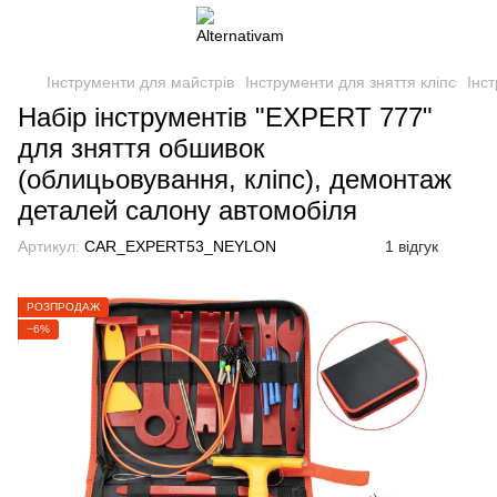
Інструменти для майстрів
Інструменти для зняття кліпс
Інс
Набір інструментів "EXPERT 777"
для зняття обшивок
(облицьовування, кліпс), демонтаж
деталей салону автомобіля
Артикул:
CAR_EXPERT53_NEYLON
1 відгук
РОЗПРОДАЖ
−6%