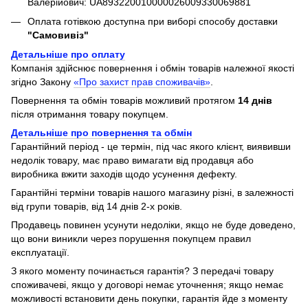
Валерійович: UA893220010000026009330069881
Оплата готівкою доступна при виборі способу доставки
"Самовивіз"
Детальніше про оплату
Компанія здійснює повернення і обмін товарів належної якості
згідно Закону
«Про захист прав споживачів»
.
Повернення та обмін товарів можливий протягом
14 днів
після отримання товару покупцем.
Детальніше про повернення та обмін
Гарантійний період - це термін, під час якого клієнт, виявивши
недолік товару, має право вимагати від продавця або
виробника вжити заходів щодо усунення дефекту.
Гарантійні терміни товарів нашого магазину різні, в залежності
від групи товарів, від 14 днів 2-х років.
Продавець повинен усунути недоліки, якщо не буде доведено,
що вони виникли через порушення покупцем правил
експлуатації.
З якого моменту починається гарантія? З передачі товару
споживачеві, якщо у договорі немає уточнення; якщо немає
можливості встановити день покупки, гарантія йде з моменту