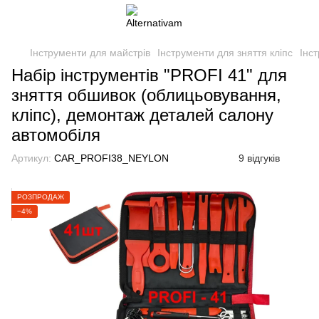
Інструменти для майстрів
Інструменти для зняття кліпс
Інс
Набір інструментів "PROFI 41" для
зняття обшивок (облицьовування,
кліпс), демонтаж деталей салону
автомобіля
Артикул:
CAR_PROFI38_NEYLON
9 відгуків
РОЗПРОДАЖ
−4%