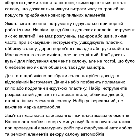
зберегти цілими кліпси та пістони, якими кріпляться деталі
салону, що дозволить уникнути витрати часу та грошей на
пошук та придбання нових кріпильних елементів.
Якість виготовлення інструменту відчувається при першій
роботі з ним. На відміну від більш дешевих аналогів інструмент
якісно вилитий і не має розлучень, задирок або швів, якими
часто, при зіскакуванні інструменту, ушкоджують пластик,
оббивку салону, дорогі дерев'яні накладки або руки майстра.
Має достатню еластичність, але не тендітний. Краї досить
вузькі для підсування елементів салону, але не гострі, що було
б небезпечно як для обшивки, так і для майстра.
Для того щоб якісно розібрати салон потрібен досвід та
відповідний інструмент. Даний набір позбавить поламаних
кліпс або подряпин викруткою пластику. Набір інструментів
розрахований для зняття автомагнітоли, обшивки дверей,
стелі та інших елементів салону. Набір універсальний, не
важлива марка автомобіля.
Зам'ята пластмаса та зламані кліпси пластикових елементів
Вашого автомобіля тепер у минулому! Застосовується також
при проведенні арматурних робіт при фарбуванні автомобіля
та ремонті елементів декору салону автомобілів.