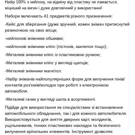
Набір 100% з нейлону, на відміну від пластику не ламається,
міцніший на вигин і дуже довговічний у використанні!
Набори включають 41 предметів різного призначення:
-Кейс для зберігання (дуже зручний, кожен знімач притиснутий
резиночкою на своє місце;
-нейлонові знімники обшивки;
-нейлонові знімники кліпс (пістонів, заклепок тощо);
-Металеві знімники кліпс із пластиковою ручкою;
-Металеві знімники кліпс у вигляді щипців;
-Металеві знімники магнітол.
-Набір знімачів найпопулярніших форм для вилучення пінів/
контактів роз'ємів/колодок при роботі з електронікою
автомобіля.
-Металеві гачки у вигляді шила в асортименті.
Підійде для використання як спеціалістами зі встановлення
автомобільного обладнання, так і для кожного автолюбителя.
Використовується для зняття дверних карт, молдингів,
ущільнювачів, тонких пластикових накладок та безпечного
вилучення кріпильних елементів. Інструмент дозволяє