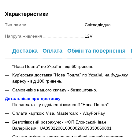
Характеристики
Тип лампи
Світлодіодна
Напруга живлення
12V
Доставка
Оплата
Обмін та повернення
Га
"Нова Пошта" по Україні - від 60 гривень.
Кур'єрська доставка "Нова Пошта" по Україні, на будь-яку
адресу - від 100 гривень.
Самовивіз з нашого складу - безкоштовно.
Детальніше про доставку
Післяплата - у відділенні компанії "Нова Пошта".
Оплата карткою Visa, Mastercard - WayForPay
Безготівковий розрахунок ФОП Блонський Іван
Валерійович: UA893220010000026009330069881
Оплата готівкою доступна при виборі способу доставки