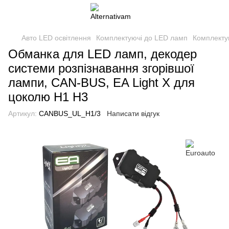
Авто LED освітлення
Комплектуючі до LED ламп
Комплекту
Обманка для LED ламп, декодер
системи розпізнавання згорівшої
лампи, CAN-BUS, EA Light X для
цоколю H1 H3
Артикул:
CANBUS_UL_H1/3
Написати відгук