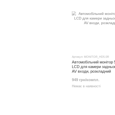
Артикул: MONITOR_HD5.0R
Автомобільний монітор 
LCD для камери задньог
AV входи, розкладний
949 грн/компл.
Немає в наявності