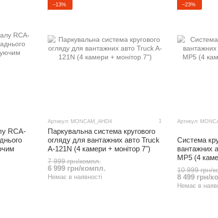
−13%
−23%
1
Артикул: MONCAM_AHD4
Артикул: MONC
лу RCA-
Паркувальна система кругового
днього
огляду для вантажних авто Truck
Система кру
ючим
A-121N (4 камери + монітор 7")
вантажних 
MP5 (4 каме
7 999 грн/компл.
6 999 грн/компл.
10 999 грн/к
8 499 грн/к
Немає в наявності
Немає в наяв