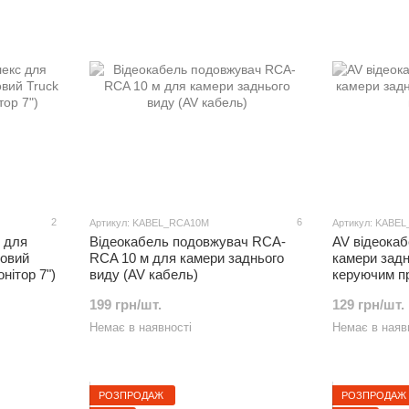
2
6
Артикул: KABEL_RCA10M
Артикул: KABE
 для
Відеокабель подовжувач RCA-
AV відеока
товий
RCA 10 м для камери заднього
камери задн
нітор 7")
виду (AV кабель)
керуючим п
199 грн/шт.
129 грн/шт.
Немає в наявності
Немає в наяв
РОЗПРОДАЖ
РОЗПРОДАЖ