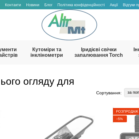
Контакти
Новини
Блог
Політика конфіденційності
Акції
Відгуки 
ументи
Кутоміри та
Іридієві свічки
Ін
айстрів
інклінометри
запалювання Torch
ього огляду для
за по
Сортування:
РОЗПРОДАЖ
−5%