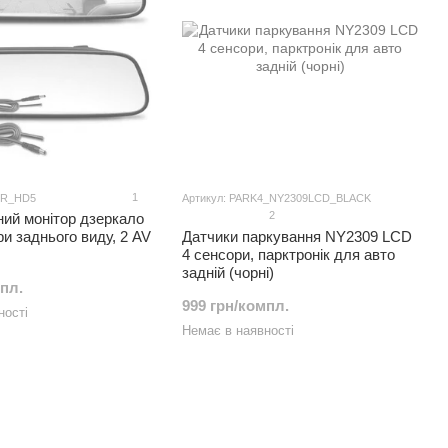
1
OR_HD5
Артикул: PARK4_NY2309LCD_BLACK
2
ий монітор дзеркало
ри заднього виду, 2 AV
Датчики паркування NY2309 LCD
4 сенсори, парктронік для авто
задній (чорні)
мпл.
999 грн/компл.
ності
Немає в наявності