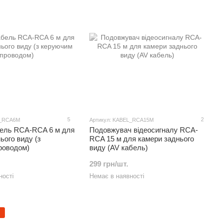
5
2
L_RCA6M
Артикул: KABEL_RCA15M
бель RCA-RCA 6 м для
Подовжувач відеосигналу RCA-
ього виду (з
RCA 15 м для камери заднього
роводом)
виду (AV кабель)
299 грн/шт.
ності
Немає в наявності