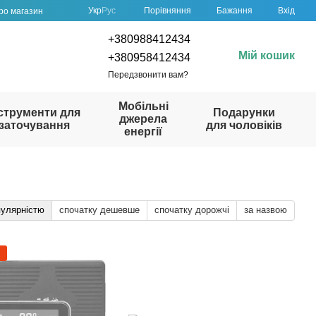
Порівняння
Укр
Рус
Бажання
Вхід
про магазин
+380988412434
Мій кошик
+380958412434
Передзвонити вам?
Мобільні
струменти для
Подарунки
джерела
заточування
для чоловіків
енергії
пулярністю
спочатку дешевше
спочатку дорожчі
за назвою