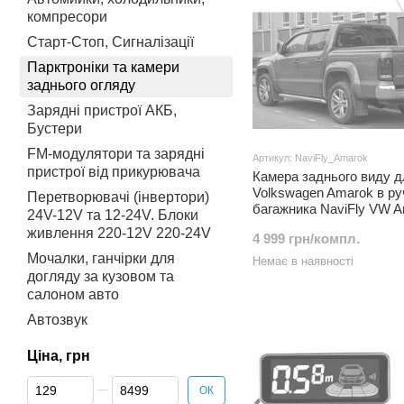
компресори
Старт-Стоп, Сигналізації
Парктроніки та камери
заднього огляду
Зарядні пристрої АКБ,
Бустери
FM-модулятори та зарядні
Артикул: NaviFly_Amarok
пристрої від прикурювача
Камера заднього виду д
Volkswagen Amarok в ру
Перетворювачі (інвертори)
багажника NaviFly VW 
24V-12V та 12-24V. Блоки
живлення 220-12V 220-24V
4 999 грн/компл.
Мочалки, ганчірки для
Немає в наявності
догляду за кузовом та
салоном авто
Автозвук
Ціна, грн
Від Ціна, грн
До Ціна, грн
ОК