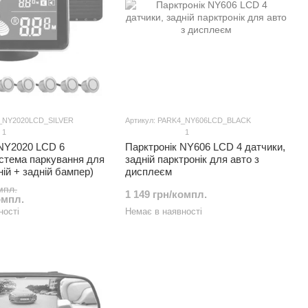
6_NY2020LCD_SILVER
Артикул: PARK4_NY606LCD_BLACK
1
1
 NY2020 LCD 6
Парктронік NY606 LCD 4 датчики,
истема паркування для
задній парктронік для авто з
ній + задній бампер)
дисплеєм
мпл.
1 149 грн/компл.
омпл.
ності
Немає в наявності