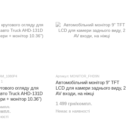
AM_1080P4
Артикул: MONITOR_FHD9N
1
Автомобільний монітор 9" TFT
гового огляду для
LCD для камери заднього виду, 2
авто Truck AHD-131D
AV входи, на ніжці
ри + монітор 10.36")
1 499 грн/компл.
омпл.
омпл.
Немає в наявності
ності