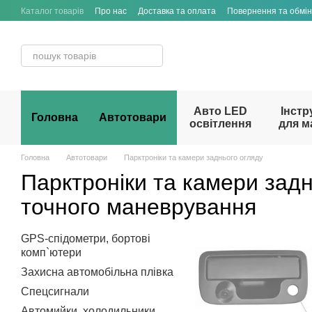
Перейти до основного контенту
Каталог товарів
Про нас
Доставка та оплата
Повернення та обмін
Договір публічної оферти
Авто LED
Інстр
Головна
Автотовари
освітлення
для м
Головна
Автотовари
Парктроніки та камери заднього огляду
Парктроніки та камери задн
точного маневрування
GPS-спідометри, бортові
комп`ютери
Захисна автомобільна плівка
Спецсигнали
Автомийки, холодильники,