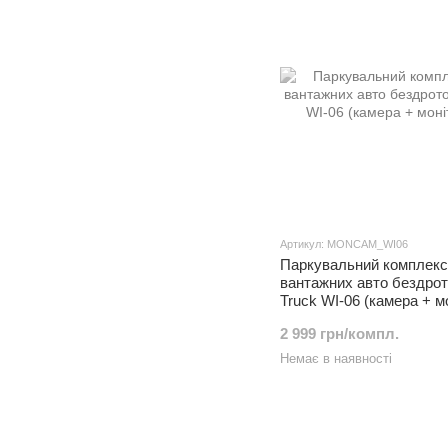
Артикул: MONCAM_WI06
Паркувальний комплекс
вантажних авто бездро
Truck WI-06 (камера + мо
2 999 грн/компл.
Немає в наявності