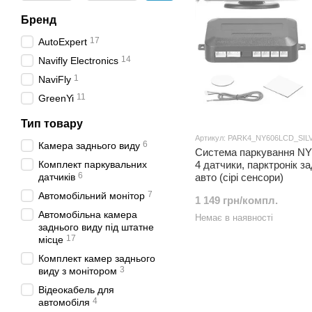
Бренд
17
AutoExpert
14
Navifly Electronics
1
NaviFly
11
GreenYi
Тип товару
Артикул: PARK4_NY606LCD_SIL
6
Камера заднього виду
Система паркування N
Комплект паркувальних
4 датчики, парктронік за
6
датчиків
авто (сірі сенсори)
7
Автомобільний монітор
1 149 грн/компл.
Автомобільна камера
Немає в наявності
заднього виду під штатне
17
місце
Комплект камер заднього
3
виду з монітором
Відеокабель для
4
автомобіля