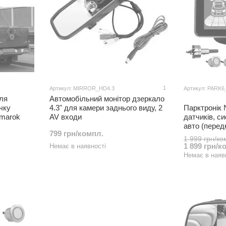
1
Артикул: MIRROR_HD4.3
Артикул: PARK
ля
Автомобільний монітор дзеркало
чку
4.3" для камери заднього виду, 2
Парктронік
Amarok
AV входи
датчиків, с
авто (перед
799 грн/компл.
1 999 грн/ко
1 899 грн/к
Немає в наявності
Немає в наяв