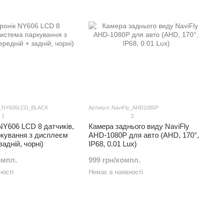
8_NY606LCD_BLACK
Артикул: NaviFly_AHD1080P
1
2
NY606 LCD 8 датчиків,
Камера заднього виду NaviFly
ркування з дисплеєм
AHD-1080P для авто (AHD, 170°,
задній, чорні)
IP68, 0.01 Lux)
омпл.
999 грн/компл.
ності
Немає в наявності