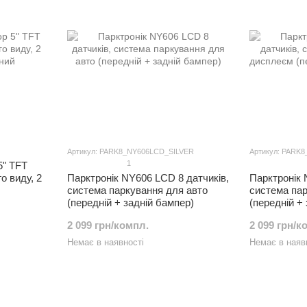
Артикул: PARK8_NY606LCD_SILVER
Артикул: PARK
1
5" TFT
о виду, 2
Парктронік NY606 LCD 8 датчиків,
Парктронік 
система паркування для авто
система па
(передній + задній бампер)
(передній + 
2 099 грн/компл.
2 099 грн/к
Немає в наявності
Немає в наяв