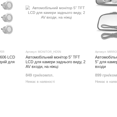
VER
Артикул: MONITOR_HD5N
Артикул: MIRR
Y606 LCD
Автомобільний монітор 5" TFT
Автомобільн
дній для
LCD для камери заднього виду, 2
5" для каме
AV входи, на ніжці
входи
849 грн/компл.
899 грн/ко
Немає в наявності
Немає в наяв