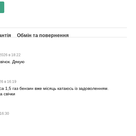
антія
Обмін та повернення
2026 в 18:22
вічок. Дякую
26 в 16:19
оса 1,5 газ бензин вже місяць катаюсь із задоволенням.
 свічки
 16:30