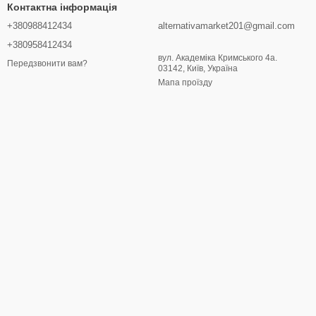
Контактна інформація
+380988412434
alternativamarket201@gmail.com
+380958412434
вул. Академіка Кримського 4а.
Передзвонити вам?
03142, Київ, Україна
Мапа проїзду