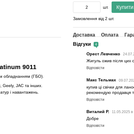
Купити
шт.
Замовлення від 2 шт.
Доставка
Оплата
Гар
Відгуки
4
Орест Левченко
24.07.
Жигуль ожив після цих с
atinum 9011
Відповісти
им обладнанням (ГБО).
Макс Тельмах
09.07.20
 Geely, JAC та інших.
купив ці свічки для лан
атур і навантажень.
рекомендую продавця та
Відповісти
Виталий Р.
11.05.2025 в
Добре
Відповісти