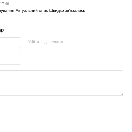
 17:49
вування Актуальний опис Швидко зв'язались
ар
Увійти за допомогою