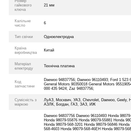
Розмір
гайкового
21 мм
ключа
Калільне
6
число
Тип свічки
Одноелектродна
Країна
Китай
виробництва
Матеріал
Технічна платина
електроду
Daewoo 94837756; Daewoo 96110493; Ford 1 523 
Код
General Motors 90350018 General Motors 95519054
запчастини
000 435 9424; Zaz 94837756;
Сумісність з
ЛуАЗ, Москвич, УАЗ, Chevrolet, Daewoo, Geely, H
маркою
АЗЛК, Богдан, ГАЗ, ЗАЗ, ИЖ
Daewoo 94837756 Daewoo 96110493 Honda 98079-
Honda 98079-55876 Honda 98079-55881 Honda 98
Honda 98079-568-3201 Honda 98079-56846 Honda 
568-4603 Honda 98079-568-46EH Honda 98079-568