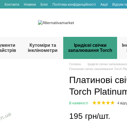
Контакти
Новини
Блог
Політика конфіденційності
Акції
Відгуки 
ументи
Кутоміри та
Іридієві свічки
Ін
айстрів
інклінометри
запалювання Torch
Головна
Іридієві свічки запалюванн
Платинові свічки запалювання Torch Pla
Платинові св
Torch Platinu
В наявності
4 відг
195 грн/шт.