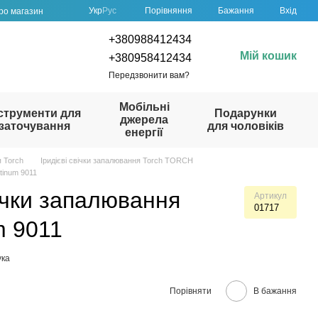
Порівняння
Укр
Рус
Бажання
Вхід
про магазин
+380988412434
Мій кошик
+380958412434
Передзвонити вам?
Мобільні
струменти для
Подарунки
джерела
заточування
для чоловіків
енергії
я Torch
Іридієві свічки запалювання Torch TORCH
tinum 9011
ічки запалювання
Артикул
01717
m 9011
ука
Порівняти
В бажання