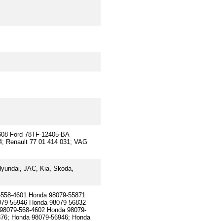
608 Ford 78TF-12405-BA
; Renault 77 01 414 031; VAG
yundai, JAC, Kia, Skoda,
558-4601 Honda 98079-55871
079-55946 Honda 98079-56832
98079-568-4602 Honda 98079-
76; Honda 98079-56946; Honda