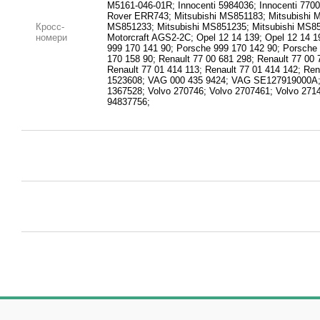
M5161-046-01R; Innocenti 5984036; Innocenti 77
Rover ERR743; Mitsubishi MS851183; Mitsubishi M
Кросс-
MS851233; Mitsubishi MS851235; Mitsubishi MS85
номери
Motorcraft AGS2-2C; Opel 12 14 139; Opel 12 14 1
999 170 141 90; Porsche 999 170 142 90; Porsche
170 158 90; Renault 77 00 681 298; Renault 77 00 
Renault 77 01 414 113; Renault 77 01 414 142; Ren
1523608; VAG 000 435 9424; VAG SE127919000A; 
1367528; Volvo 270746; Volvo 2707461; Volvo 271
94837756;