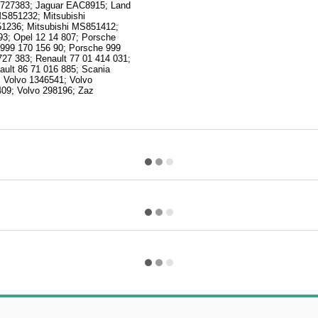
00727383; Jaguar EAC8915; Land
S851232; Mitsubishi
1236; Mitsubishi MS851412;
93; Opel 12 14 807; Porsche
 999 170 156 90; Porsche 999
727 383; Renault 77 01 414 031;
ault 86 71 016 885; Scania
Volvo 1346541; Volvo
409; Volvo 298196; Zaz