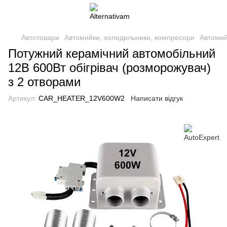
Автотовари
Автомийки, холодильники, компресори
Автомий
Потужний керамічний автомобільний
12В 600Вт обігрівач (розморожувач)
з 2 отворами
Артикул:
CAR_HEATER_12V600W2
Написати відгук