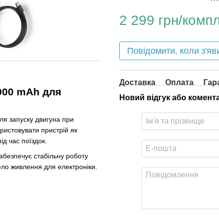
2 299 грн/компл
Повідомити, коли з'яв
Доставка
Оплата
Гар
000 mAh для
Новий відгук або комент
ля запуску двигуна при
истовувати пристрій як
ід час поїздок.
абезпечує стабільну роботу
ело живлення для електроніки.