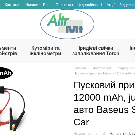
Контакти
Новини
Блог
Політика конфіденційності
Акції
Відгуки 
ументи
Кутоміри та
Іридієві свічки
Ін
айстрів
інклінометри
запалювання Torch
Головна
Автотовари
Зарядні пр
Пусковий пристрій Baseus 12000 mAh, ju
Пусковий при
12000 mAh, ju
авто Baseus 
Car
Немає в наявності
Написати відгу