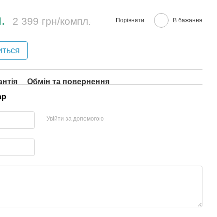
.
2 399 грн/компл.
Порівняти
В бажання
иться
антія
Обмін та повернення
ар
Увійти за допомогою