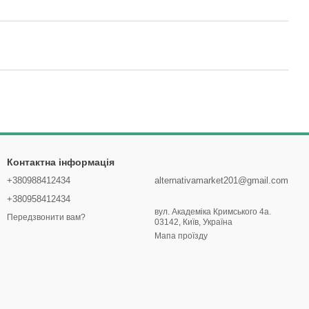
Контактна інформація
+380988412434
alternativamarket201@gmail.com
+380958412434
вул. Академіка Кримського 4а.
Передзвонити вам?
03142, Київ, Україна
Мапа проїзду