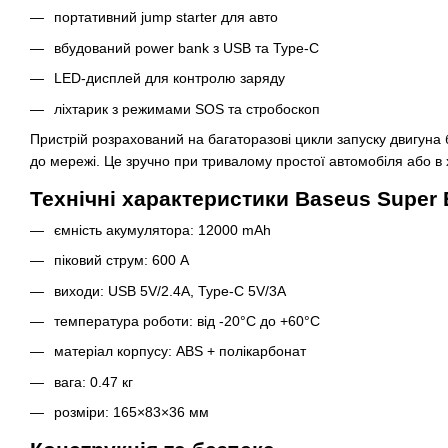
портативний jump starter для авто
вбудований power bank з USB та Type-C
LED-дисплей для контролю заряду
ліхтарик з режимами SOS та стробоскоп
Пристрій розрахований на багаторазові цикли запуску двигуна 
до мережі. Це зручно при тривалому простої автомобіля або в 
Технічні характеристики Baseus Super 
ємність акумулятора: 12000 mAh
піковий струм: 600 А
виходи: USB 5V/2.4A, Type-C 5V/3A
температура роботи: від -20°C до +60°C
матеріал корпусу: ABS + полікарбонат
вага: 0.47 кг
розміри: 165×83×36 мм