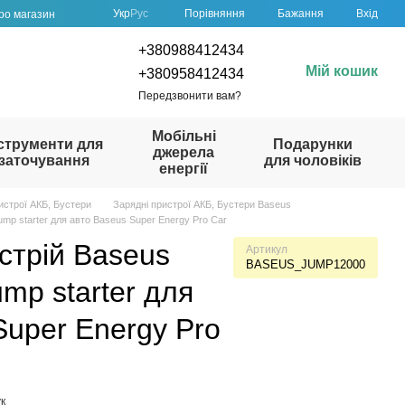
Порівняння
Укр
Рус
Бажання
Вхід
про магазин
+380988412434
Мій кошик
+380958412434
Передзвонити вам?
Мобільні
струменти для
Подарунки
джерела
заточування
для чоловіків
енергії
истрої АКБ, Бустери
Зарядні пристрої АКБ, Бустери Baseus
mp starter для авто Baseus Super Energy Pro Car
стрій Baseus
Артикул
BASEUS_JUMP12000
mp starter для
Super Energy Pro
к