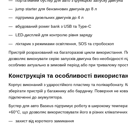
портативний бустер для авто з функцією запуску двигуна
jump starter для бензинових двигунів до 8 л
підтримка дизельних двигунів до 4 л
вбудований power bank з USB та Type-C
LED-дисплей для контролю рівня заряду
ліхтарик з режимами освітлення, SOS та стробоскоп
Пристрій розрахований на багаторазові цикли використання. 
дозволяє виконувати серію запусків двигуна без необхідності 
особливо актуально в зимовий період або при тривалому прост
Конструкція та особливості використа
Корпус виконаний з ударостійкого пластику та полікарбонату. 
зберігати пристрій у багажнику або бардачку. Поверхня не ковз
підключенні до акумулятора.
Бустер для авто Baseus підтримує роботу в широкому температ
+60°C, що дозволяє використовувати його в різних кліматичних
захист від короткого замикання