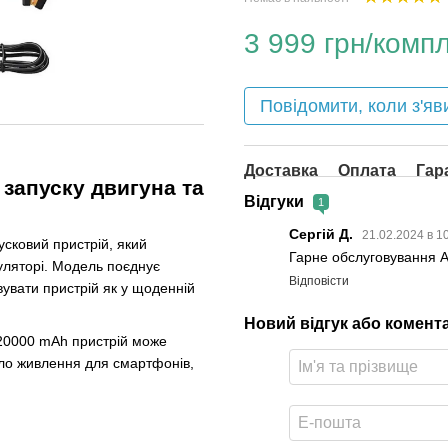
3 999 грн/компл
Повідомити, коли з'яв
Доставка
Оплата
Гар
 запуску двигуна та
Відгуки
1
Сергій Д.
21.02.2024 в 1
сковий пристрій, який
Гарне обслуговування А
уляторі. Модель поєднує
Відповісти
овувати пристрій як у щоденній
Новий відгук або комент
 20000 mAh пристрій може
рело живлення для смартфонів,