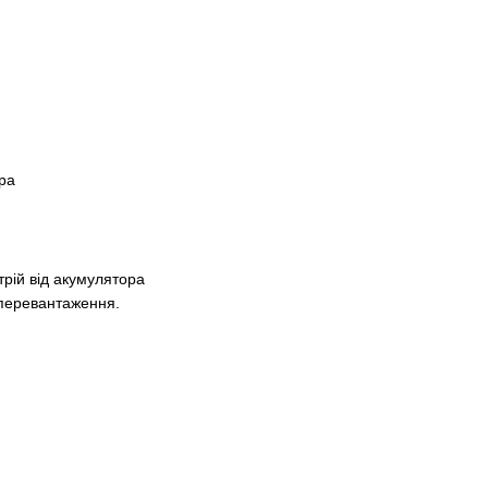
ра
трій від акумулятора
 перевантаження.