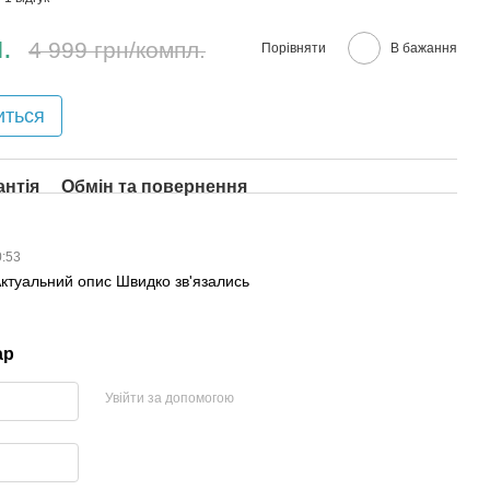
.
4 999 грн/компл.
Порівняти
В бажання
иться
антія
Обмін та повернення
0:53
ктуальний опис Швидко зв'язались
ар
Увійти за допомогою