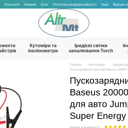
Контакти
Новини
Блог
Політика конфіденційності
Акції
Відгуки 
ументи
Кутоміри та
Іридієві свічки
Ін
айстрів
інклінометри
запалювання Torch
Головна
Автотовари
Зарядні пр
Пускозарядний пристрій Baseus 20000 m
Пускозарядни
Baseus 20000
для авто Jum
Super Energy
Немає в наявності