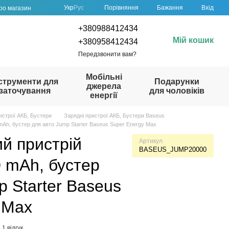
Порівняння
Укр
Рус
Бажання
Вхід
про магазин
+380988412434
Мій кошик
+380958412434
Передзвонити вам?
Мобільні
струменти для
Подарунки
джерела
заточування
для чоловіків
енергії
истрої АКБ, Бустери
Зарядні пристрої АКБ, Бустери Baseus
Ah, бустер для авто Jump Starter Baseus Super Energy Max
й пристрій
Артикул
BASEUS_JUMP20000
 mAh, бустер
p Starter Baseus
 Max
1 відгук