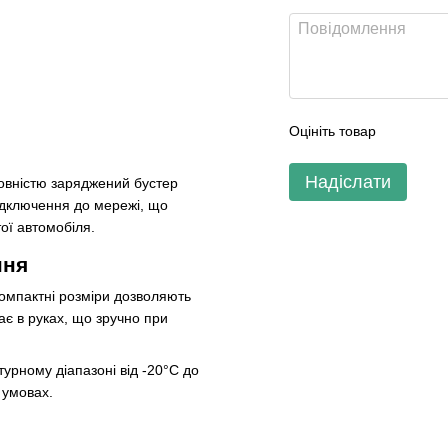
Оцініть товар
Надіслати
Повністю заряджений бустер
підключення до мережі, що
ої автомобіля.
ння
Компактні розміри дозволяють
ає в руках, що зручно при
урному діапазоні від -20°C до
 умовах.