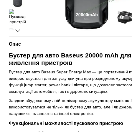
Опис
Бустер для авто Baseus 20000 mAh для
живлення пристроїв
Бустер для авто Baseus Super Energy Max — це портативний пу
використовується для запуску двигуна при розрядженому акум
функції jump starter, power bank і ліхтаря, що дозволяє застос
експлуатації автомобіля, так і в дорожніх ситуаціях.
Завдяки вбудованому літій-полімерному акумулятору ємністю
використовуватися не тільки як бустер для авто, але і як дже
навушників, планшетів та іншої електроніки.
Функціональні можливості пускового пристрою