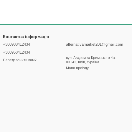
Контактна інформація
+380988412434
alternativamarket201@gmail.com
+380958412434
вул. Академіка Кримського 4а.
Передзвонити вам?
03142, Київ, Україна
Мапа проїзду