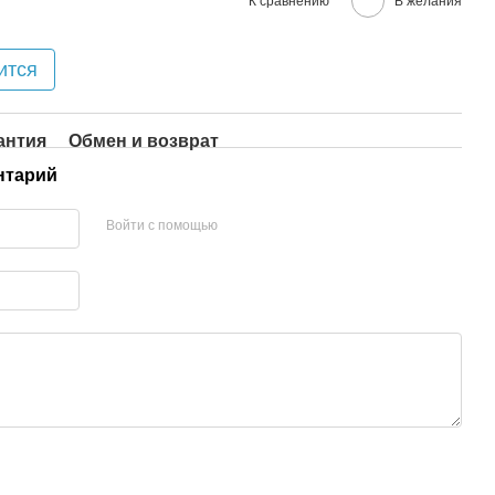
К сравнению
В желания
ится
антия
Обмен и возврат
нтарий
Войти с помощью