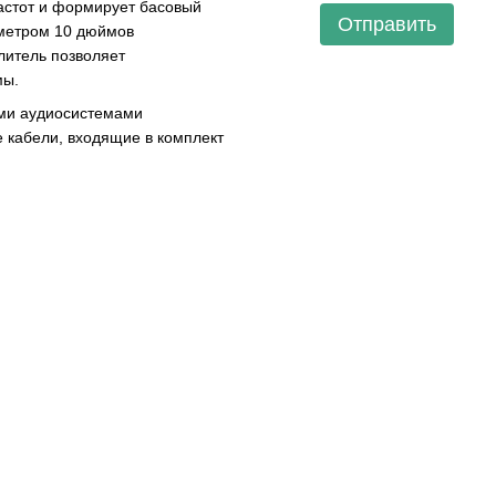
астот и формирует басовый
Отправить
аметром 10 дюймов
литель позволяет
мы.
ми аудиосистемами
 кабели, входящие в комплект