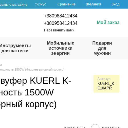
Сравнение
Укр
Рус
Желания
Вход
зывы о магазине
+380988412434
Мой заказ
+380958412434
Перезвонить вам?
Мобильные
Подарки
Инструменты
источники
для
для заточки
энергии
мужчин
ры
ощность 1500W (Фазоинверторный корпус)
бвуфер KUERL K-
Артикул
KUERL_K-
E10APR
ность 1500W
рный корпус)