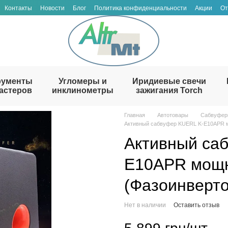
Контакты
Новости
Блог
Политика конфиденциальности
Акции
От
рументы
Угломеры и
Иридиевые свечи
астеров
инклинометры
зажигания Torch
Главная
Автотовары
Сабвуфе
Активный сабвуфер KUERL K-E10APR м
Активный са
E10APR мощ
(Фазоинверто
Нет в наличии
Оставить отзыв