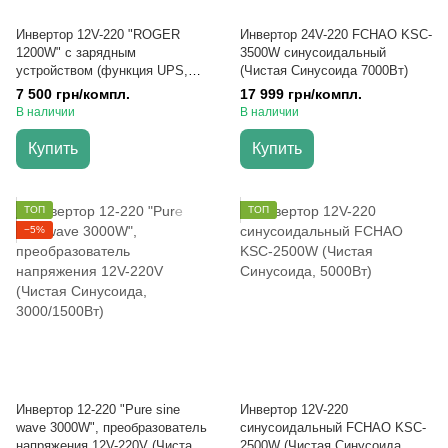
Инвертор 12V-220 "ROGER
Инвертор 24V-220 FCHAO KSC-
1200W" с зарядным
3500W синусоидальный
устройством (функция UPS,
(Чистая Синусоида 7000Вт)
Чистая Синусоида, 1200Вт)
7 500 грн/компл.
17 999 грн/компл.
В наличии
В наличии
Купить
Купить
ТОП
ТОП
−5%
Инвертор 12-220 "Pure sine
Инвертор 12V-220
wave 3000W", преобразователь
синусоидальный FCHAO KSC-
напряжения 12V-220V (Чистая
2500W (Чистая Синусоида,