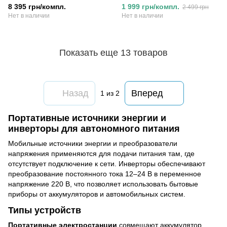
Синусоида, 1600Вт)
8 395 грн/компл.
1 999 грн/компл.
2 499 грн
Нет в наличии
Нет в наличии
Показать еще 13 товаров
Назад
Вперед
1
из 2
Портативные источники энергии и
инверторы для автономного питания
Мобильные источники энергии и преобразователи
напряжения применяются для подачи питания там, где
отсутствует подключение к сети. Инверторы обеспечивают
преобразование постоянного тока 12–24 В в переменное
напряжение 220 В, что позволяет использовать бытовые
приборы от аккумуляторов и автомобильных систем.
Типы устройств
Портативные электростанции
совмещают аккумулятор,