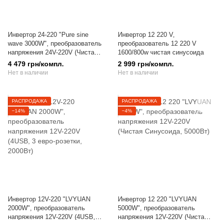
Инвертор 24-220 "Pure sine
Инвертор 12 220 V,
wave 3000W", преобразователь
преобразователь 12 220 V
напряжения 24V-220V (Чистая
1600/800w чистая синусоида
Синусоида, 3000/1500Вт)
4 479 грн/компл.
2 999 грн/компл.
Нет в наличии
Нет в наличии
РАСПРОДАЖА
РАСПРОДАЖА
−14%
−4%
Инвертор 12V-220 "LVYUAN
Инвертор 12 220 "LVYUAN
2000W", преобразователь
5000W", преобразователь
напряжения 12V-220V (4USB, 3
напряжения 12V-220V (Чистая