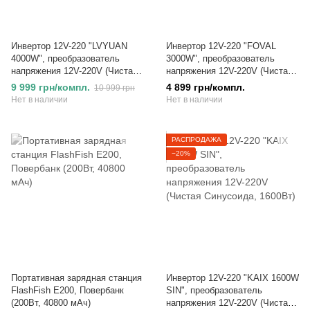
Инвертор 12V-220 "LVYUAN
Инвертор 12V-220 "FOVAL
4000W", преобразователь
3000W", преобразователь
напряжения 12V-220V (Чистая
напряжения 12V-220V (Чистая
Синусоида, 4000Вт)
Синусоида, 3000Вт)
9 999 грн/компл.
4 899 грн/компл.
10 999 грн
Нет в наличии
Нет в наличии
РАСПРОДАЖА
−20%
Портативная зарядная станция
Инвертор 12V-220 "KAIX 1600W
FlashFish E200, Повербанк
SIN", преобразователь
(200Вт, 40800 мАч)
напряжения 12V-220V (Чистая