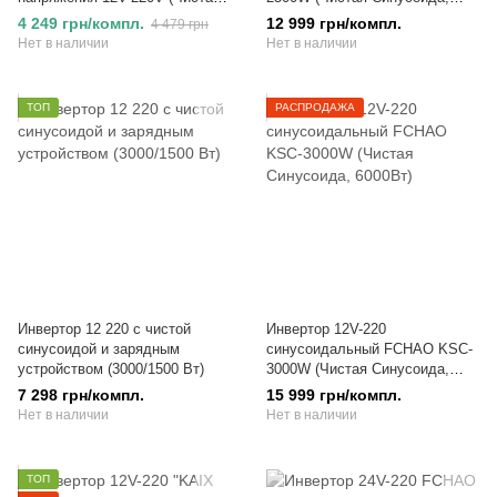
Синусоида, 3000/1500Вт)
5000Вт)
4 249 грн/компл.
12 999 грн/компл.
4 479 грн
Нет в наличии
Нет в наличии
ТОП
РАСПРОДАЖА
Инвертор 12 220 с чистой
Инвертор 12V-220
синусоидой и зарядным
синусоидальный FCHAO KSC-
устройством (3000/1500 Вт)
3000W (Чистая Синусоида,
6000Вт)
7 298 грн/компл.
15 999 грн/компл.
Нет в наличии
Нет в наличии
ТОП