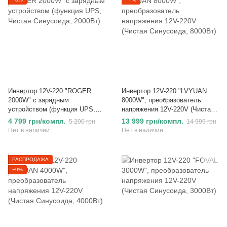
Инвертор 12V-220 "ROGER
Инвертор 12V-220 "LVYUAN
2000W" с зарядным
8000W", преобразователь
устройством (функция UPS,
напряжения 12V-220V (Чистая
Чистая Синусоида, 2000Вт)
Синусоида, 8000Вт)
4 799 грн/компл.
13 999 грн/компл.
5 200 грн
14 999 грн
Нет в наличии
Нет в наличии
РАСПРОДАЖА
−9%