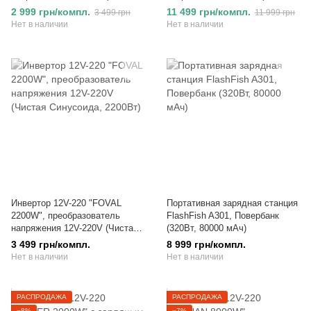
евро-розетки, 2000Вт)
Синусоида, 5000Вт)
2 999 грн/компл.
11 499 грн/компл.
3 499 грн
11 999 грн
Нет в наличии
Нет в наличии
Инвертор 12V-220 "FOVAL
Портативная зарядная станция
2200W", преобразователь
FlashFish A301, Повербанк
напряжения 12V-220V (Чистая
(320Вт, 80000 мАч)
Синусоида, 2200Вт)
3 499 грн/компл.
8 999 грн/компл.
Нет в наличии
Нет в наличии
РАСПРОДАЖА
РАСПРОДАЖА
−8%
−7%