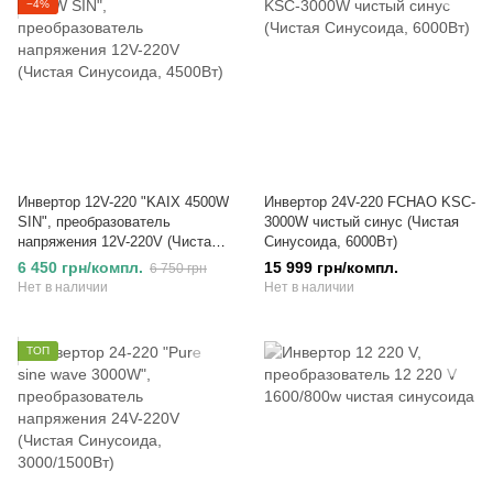
−4%
Инвертор 12V-220 "KAIX 4500W
Инвертор 24V-220 FCHAO KSC-
SIN", преобразователь
3000W чистый синус (Чистая
напряжения 12V-220V (Чистая
Синусоида, 6000Вт)
Синусоида, 4500Вт)
6 450 грн/компл.
15 999 грн/компл.
6 750 грн
Нет в наличии
Нет в наличии
ТОП